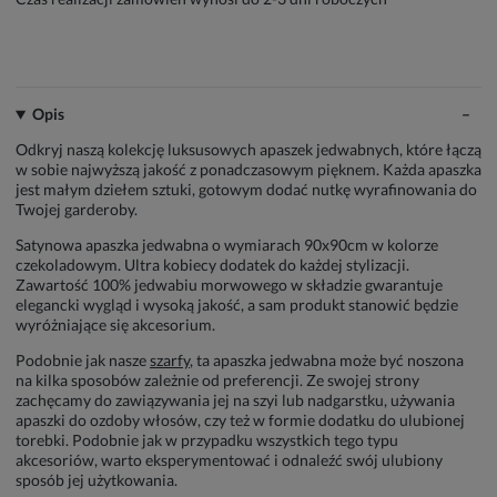
Opis
Odkryj naszą kolekcję luksusowych apaszek jedwabnych, które łączą
w sobie najwyższą jakość z ponadczasowym pięknem. Każda apaszka
jest małym dziełem sztuki, gotowym dodać nutkę wyrafinowania do
Twojej garderoby.
Satynowa apaszka jedwabna o wymiarach 90x90cm w kolorze
czekoladowym. Ultra kobiecy dodatek do każdej stylizacji.
Zawartość 100% jedwabiu morwowego w składzie gwarantuje
elegancki wygląd i wysoką jakość, a sam produkt stanowić będzie
wyróżniające się akcesorium.
Podobnie jak nasze
szarfy
, ta apaszka jedwabna może być noszona
na kilka sposobów zależnie od preferencji. Ze swojej strony
zachęcamy do zawiązywania jej na szyi lub nadgarstku, używania
apaszki do ozdoby włosów, czy też w formie dodatku do ulubionej
torebki. Podobnie jak w przypadku wszystkich tego typu
akcesoriów, warto eksperymentować i odnaleźć swój ulubiony
sposób jej użytkowania.