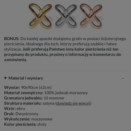
BONUS:
Do każdej apaszki dodajemy gratis w postaci biżuteryjnego
pierścienia, idealnego dla tych, którzy preferują szybkie i łatwe
stylizacje.
Jeśli preferują Państwo inny kolor pierścienia niż ten
przypisany do produktu, prosimy o informację w komentarzu do
zamówienia.
Materiał i wymiary
Wymiar:
90x90cm (±2cm)
Materiał zewnętrzny:
100% jedwab morwowy
Gramatura jedwabiu:
16 momme
Struktura materiału:
satyna (
dowiedz się więcej
)
Wzór:
ebru
Druk:
Dwustronny
Wykończenie:
maszynowe
Kolor pierścienia:
złoty