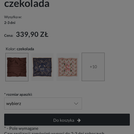
czekolada
Wysyłka w:
2-3 dni
339,90 ZŁ
Cena:
Kolor:
czekolada
+10
*
rozmiar apaszki:
Do koszyka
*
- Pole wymagane
Czas realizacji zamówień wynosi do 2-3 dni roboczych