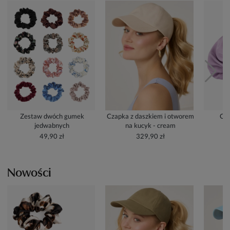
Zestaw dwóch gumek
Czapka z daszkiem i otworem
Cze
jedwabnych
na kucyk - cream
49,90 zł
329,90 zł
Nowości