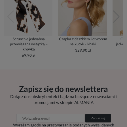
Scrunchie jedwabna
Czapka z daszkiem i otworem
Cza
przewiązana wstążką –
na kucyk - khaki
jedwab
krówka
329,90 zł
69,90 zł
Zapisz się do newslettera
Dołącz do subskrybentek i bądź na bieżąco z nowościami i
promocjami w sklepie ALMANIA
Zapisz się
Wyrażam zgodę na przetwarzanie podanych wyżej danych