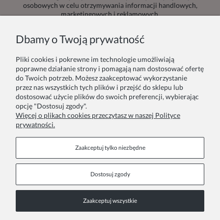
osobowych w celu otrzymywania informacji handlowych,
marketingowych i reklamowych.
Dbamy o Twoją prywatność
Pliki cookies i pokrewne im technologie umożliwiają
Zamówienie
Inne
poprawne działanie strony i pomagają nam dostosować ofertę
do Twoich potrzeb. Możesz zaakceptować wykorzystanie
przez nas wszystkich tych plików i przejść do sklepu lub
Twoje zamówienia
Blog
dostosować użycie plików do swoich preferencji, wybierając
opcję "Dostosuj zgody".
Zwroty i reklamacje
Szycie na zamówienie
Więcej o plikach cookies przeczytasz w naszej Polityce
prywatności.
Formy płatności
Pakowanie na prezent
Czas i koszty dostawy
Zainspiruj się
Zaakceptuj tylko niezbędne
Kontakt
Informacje
Dostosuj zgody
Pn. - Pt. 9:00 - 15:00
O nas
Zaakceptuj wszystkie
+48 690-447-640
Współprace