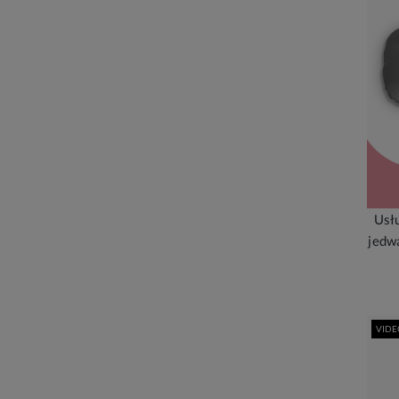
Usłu
jedw
VIDE