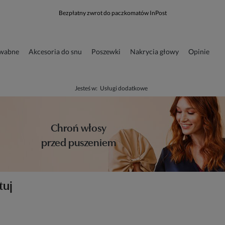
Bezpłatny zwrot do paczkomatów InPost
dwabne
Akcesoria do snu
Poszewki
Nakrycia głowy
Opinie
runkowa
Odzież
Jesteś w:
Usługi dodatkowe
Chroń włosy
przed puszeniem
tuj