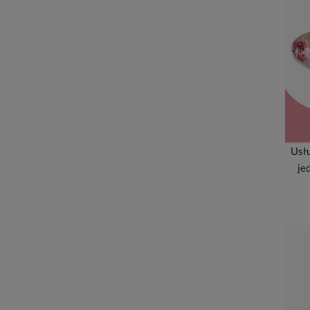
Usłu
je