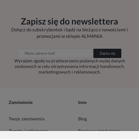
Zapisz się do newslettera
Dołącz do subskrybentek i bądź na bieżąco z nowościami i
promocjami w sklepie ALMANIA
Zapisz się
Wyrażam zgodę na przetwarzanie podanych wyżej danych
osobowych w celu otrzymywania informacji handlowych,
marketingowych i reklamowych.
Zamówienie
Inne
Twoje zamówienia
Blog
Zwroty i reklamacje
Szycie na zamówienie