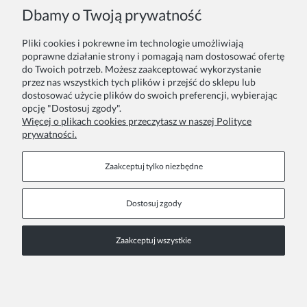
Formy płatności
Pakowanie na prezent
Dbamy o Twoją prywatność
Czas i koszty dostawy
Zainspiruj się
Pliki cookies i pokrewne im technologie umożliwiają
poprawne działanie strony i pomagają nam dostosować ofertę
do Twoich potrzeb. Możesz zaakceptować wykorzystanie
Kontakt
Informacje
przez nas wszystkich tych plików i przejść do sklepu lub
dostosować użycie plików do swoich preferencji, wybierając
Pn. - Pt. 9:00 - 15:00
O nas
opcję "Dostosuj zgody".
Więcej o plikach cookies przeczytasz w naszej Polityce
+48 690-447-640
Współprace
prywatności.
Polityka prywatności
sklep@almania.pl
Zaakceptuj tylko niezbędne
Regulamin sklepu
Dostosuj zgody
FAQ
Zaakceptuj wszystkie
Copyright © 2022 ALMANIA.
Pokaż pełną wersję strony