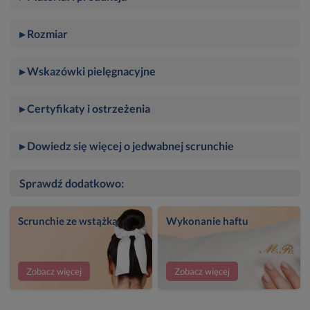
▸ Rozmiar
▸ Wskazówki pielęgnacyjne
▸ Certyfikaty i ostrzeżenia
▸ Dowiedz się więcej o jedwabnej scrunchie
Sprawdź dodatkowo:
Scrunchie ze wstążką
Wykonanie haftu
Zobacz więcej
Zobacz więcej