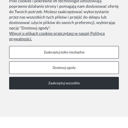
Pliki cookies i pokrewne im technologie umożliwiają
Zamówienie
Inne
poprawne działanie strony i pomagają nam dostosować ofertę
do Twoich potrzeb. Możesz zaakceptować wykorzystanie
przez nas wszystkich tych plików i przejść do sklepu lub
Twoje zamówienia
Blog
dostosować użycie plików do swoich preferencji, wybierając
opcję "Dostosuj zgody".
Zwroty i reklamacje
Szycie na zamówienie
Więcej o plikach cookies przeczytasz w naszej Polityce
prywatności.
Formy płatności
Pakowanie na prezent
Czas i koszty dostawy
Zainspiruj się
Zaakceptuj tylko niezbędne
Kontakt
Informacje
Dostosuj zgody
Pn. - Pt. 9:00 - 15:00
O nas
Zaakceptuj wszystkie
+48 690-447-640
Współprace
Polityka prywatności
sklep@almania.pl
Regulamin sklepu
FAQ