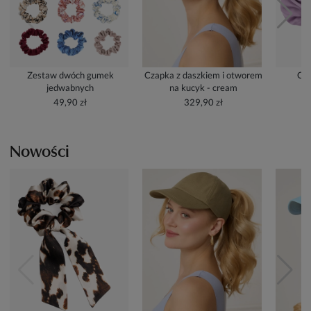
Zestaw dwóch gumek
Czapka z daszkiem i otworem
Cze
jedwabnych
na kucyk - cream
49,90 zł
329,90 zł
Nowości