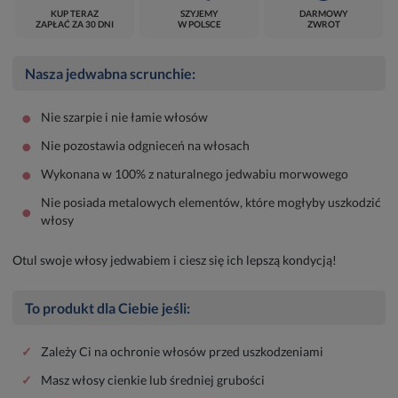
KUP TERAZ
SZYJEMY
DARMOWY
ZAPŁAĆ ZA 30 DNI
W POLSCE
ZWROT
Nasza jedwabna scrunchie:
•
Nie szarpie i nie łamie włosów
•
Nie pozostawia odgnieceń na włosach
•
Wykonana w 100% z naturalnego jedwabiu morwowego
Nie posiada metalowych elementów, które mogłyby uszkodzić
•
włosy
Otul swoje włosy jedwabiem i ciesz się ich lepszą kondycją!
To produkt dla Ciebie jeśli:
✓
Zależy Ci na ochronie włosów przed uszkodzeniami
✓
Masz włosy cienkie lub średniej grubości