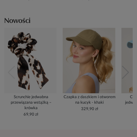
Nowości
Scrunchie jedwabna
Czapka z daszkiem i otworem
Cza
przewiązana wstążką –
na kucyk - khaki
jedwab
krówka
329,90 zł
69,90 zł