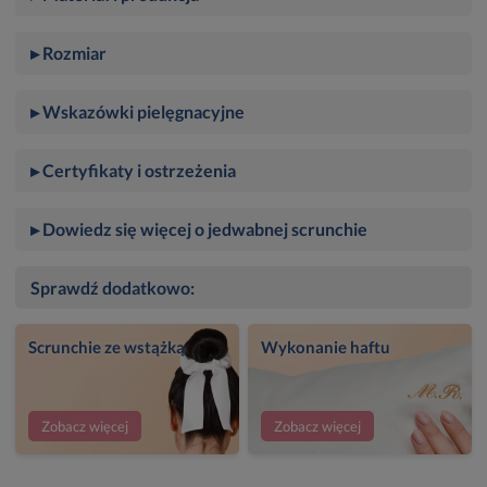
▸ Rozmiar
▸ Wskazówki pielęgnacyjne
▸ Certyfikaty i ostrzeżenia
▸ Dowiedz się więcej o jedwabnej scrunchie
Sprawdź dodatkowo:
Scrunchie ze wstążką
Wykonanie haftu
Zobacz więcej
Zobacz więcej