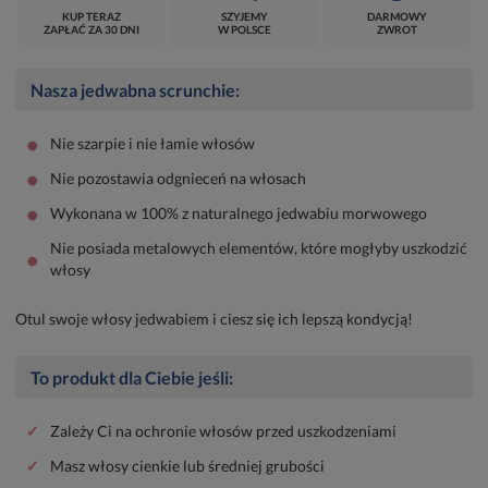
KUP TERAZ
SZYJEMY
DARMOWY
ZAPŁAĆ ZA 30 DNI
W POLSCE
ZWROT
Nasza jedwabna scrunchie:
•
Nie szarpie i nie łamie włosów
•
Nie pozostawia odgnieceń na włosach
•
Wykonana w 100% z naturalnego jedwabiu morwowego
Nie posiada metalowych elementów, które mogłyby uszkodzić
•
włosy
Otul swoje włosy jedwabiem i ciesz się ich lepszą kondycją!
To produkt dla Ciebie jeśli:
✓
Zależy Ci na ochronie włosów przed uszkodzeniami
✓
Masz włosy cienkie lub średniej grubości