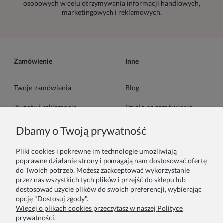
osobowych w celu otrzymywania informacji handlowych,
marketingowych i reklamowych.
Zamówienie
Inne
Twoje zamówienia
Blog
Zwroty i reklamacje
Szycie na zamówienie
Formy płatności
Pakowanie na prezent
Dbamy o Twoją prywatność
Czas i koszty dostawy
Zainspiruj się
Pliki cookies i pokrewne im technologie umożliwiają
poprawne działanie strony i pomagają nam dostosować ofertę
do Twoich potrzeb. Możesz zaakceptować wykorzystanie
Kontakt
Informacje
przez nas wszystkich tych plików i przejść do sklepu lub
dostosować użycie plików do swoich preferencji, wybierając
Pn. - Pt. 9:00 - 15:00
O nas
opcję "Dostosuj zgody".
Więcej o plikach cookies przeczytasz w naszej Polityce
+48 690-447-640
Współprace
prywatności.