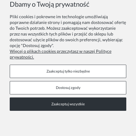
Dbamy o Twoją prywatność
Pliki cookies i pokrewne im technologie umożliwiają
Zamówienie
Inne
poprawne działanie strony i pomagają nam dostosować ofertę
do Twoich potrzeb. Możesz zaakceptować wykorzystanie
przez nas wszystkich tych plików i przejść do sklepu lub
Twoje zamówienia
Blog
dostosować użycie plików do swoich preferencji, wybierając
opcję "Dostosuj zgody".
Zwroty i reklamacje
Szycie na zamówienie
Więcej o plikach cookies przeczytasz w naszej Polityce
prywatności.
Formy płatności
Pakowanie na prezent
Czas i koszty dostawy
Zainspiruj się
Zaakceptuj tylko niezbędne
Kontakt
Informacje
Dostosuj zgody
Pn. - Pt. 9:00 - 15:00
O nas
Zaakceptuj wszystkie
+48 690-447-640
Współprace
Polityka prywatności
sklep@almania.pl