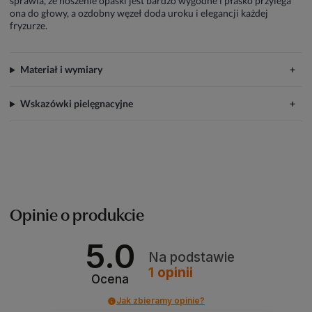
sprawia, że noszenie opaski jest bardzo wygodne i płasko przylega
ona do głowy, a ozdobny węzeł doda uroku i elegancji każdej
fryzurze.
Materiał i wymiary
Wskazówki pielęgnacyjne
Opinie o produkcie
5.0
Na podstawie
1
opinii
Ocena
Jak zbieramy opinie?