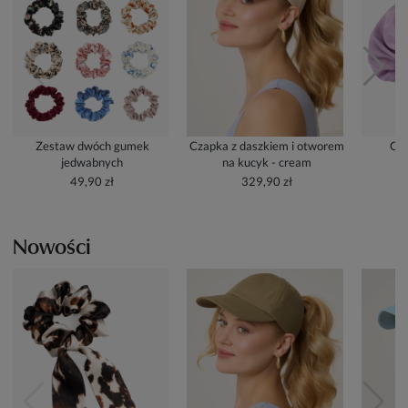
Zestaw dwóch gumek
Czapka z daszkiem i otworem
Cze
jedwabnych
na kucyk - cream
49,90 zł
329,90 zł
Nowości