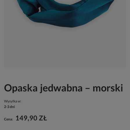
Opaska jedwabna – morski
Wysyłka w:
2-3 dni
149,90 ZŁ
Cena: