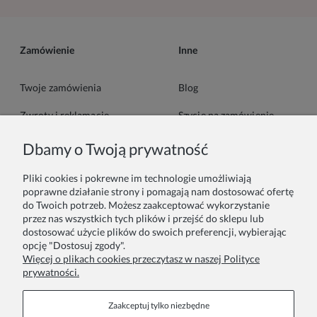
Zamówienie
Inne
Twoje zamówienia
Blog
Zwroty i reklamacje
Szycie na zamówienie
Formy płatności
Pakowanie na prezent
Dbamy o Twoją prywatność
Czas i koszty dostawy
Zainspiruj się
Pliki cookies i pokrewne im technologie umożliwiają
poprawne działanie strony i pomagają nam dostosować ofertę
do Twoich potrzeb. Możesz zaakceptować wykorzystanie
Kontakt
Informacje
przez nas wszystkich tych plików i przejść do sklepu lub
dostosować użycie plików do swoich preferencji, wybierając
Pn. - Pt. 9:00 - 15:00
O nas
opcję "Dostosuj zgody".
Więcej o plikach cookies przeczytasz w naszej Polityce
+48 690-447-640
Współprace
prywatności.
Polityka prywatności
sklep@almania.pl
Zaakceptuj tylko niezbędne