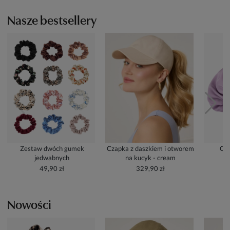
Nasze bestsellery
Zestaw dwóch gumek
Czapka z daszkiem i otworem
Cze
jedwabnych
na kucyk - cream
49,90 zł
329,90 zł
Nowości