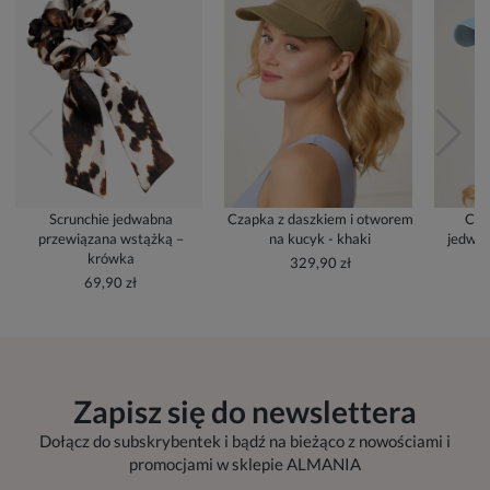
Scrunchie jedwabna
Czapka z daszkiem i otworem
Cza
przewiązana wstążką –
na kucyk - khaki
jedwab
krówka
329,90 zł
69,90 zł
Zapisz się do newslettera
Dołącz do subskrybentek i bądź na bieżąco z nowościami i
promocjami w sklepie ALMANIA