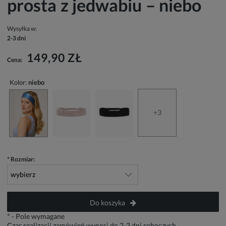
prosta z jedwabiu – niebo
Wysyłka w:
2-3 dni
149,90 ZŁ
Cena:
Kolor:
niebo
+3
*
Rozmiar:
Do koszyka
*
- Pole wymagane
Czas realizacji zamówień wynosi do 2-3 dni roboczych