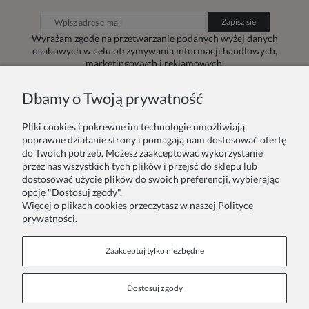
Zapisz się
Wyrażam zgodę na przetwarzanie podanych wyżej danych
osobowych w celu otrzymywania informacji handlowych,
marketingowych i reklamowych.
Dbamy o Twoją prywatność
Pliki cookies i pokrewne im technologie umożliwiają
Zamówienie
Inne
poprawne działanie strony i pomagają nam dostosować ofertę
do Twoich potrzeb. Możesz zaakceptować wykorzystanie
przez nas wszystkich tych plików i przejść do sklepu lub
Twoje zamówienia
Blog
dostosować użycie plików do swoich preferencji, wybierając
opcję "Dostosuj zgody".
Zwroty i reklamacje
Szycie na zamówienie
Więcej o plikach cookies przeczytasz w naszej Polityce
prywatności.
Formy płatności
Pakowanie na prezent
Czas i koszty dostawy
Zainspiruj się
Zaakceptuj tylko niezbędne
Kontakt
Informacje
Dostosuj zgody