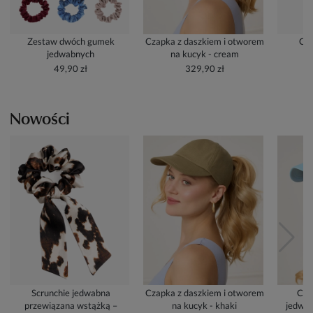
Zestaw dwóch gumek
Czapka z daszkiem i otworem
Cze
jedwabnych
na kucyk - cream
49,90 zł
329,90 zł
Nowości
Scrunchie jedwabna
Czapka z daszkiem i otworem
Cza
przewiązana wstążką –
na kucyk - khaki
jedwab