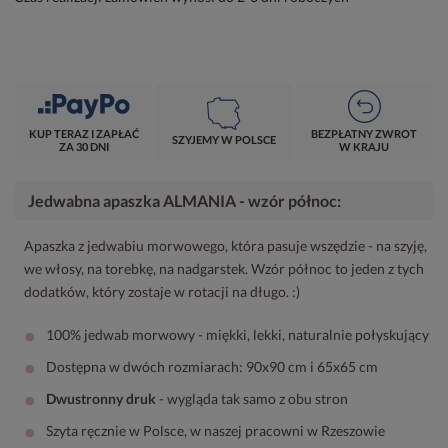
KUP TERAZ I ZAPŁAĆ
BEZPŁATNY ZWROT
SZYJEMY W POLSCE
ZA 30 DNI
W KRAJU
Jedwabna apaszka ALMANIA - wzór północ:
Apaszka z jedwabiu morwowego, która pasuje wszędzie - na szyję,
we włosy, na torebkę, na nadgarstek. Wzór północ to jeden z tych
dodatków, który zostaje w rotacji na długo. :)
•
100% jedwab morwowy - miękki, lekki, naturalnie połyskujący
•
Dostępna w dwóch rozmiarach: 90x90 cm i 65x65 cm
•
Dwustronny druk
- wygląda tak samo z obu stron
•
Szyta ręcznie w Polsce, w naszej pracowni w Rzeszowie