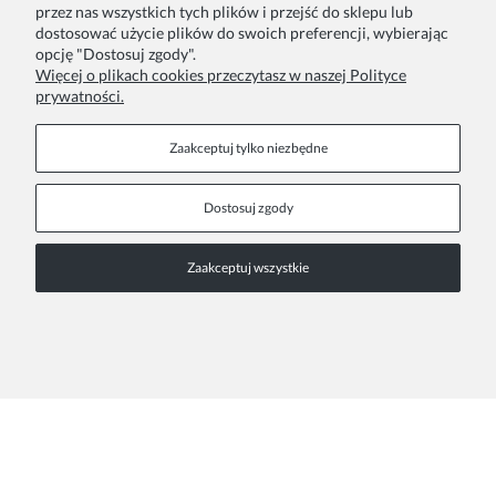
przez nas wszystkich tych plików i przejść do sklepu lub
Twoje zamówienia
Blog
dostosować użycie plików do swoich preferencji, wybierając
opcję "Dostosuj zgody".
Zwroty i reklamacje
Szycie na zamówienie
Więcej o plikach cookies przeczytasz w naszej Polityce
prywatności.
Formy płatności
Pakowanie na prezent
Czas i koszty dostawy
Zainspiruj się
Zaakceptuj tylko niezbędne
Kontakt
Informacje
Dostosuj zgody
Pn. - Pt. 9:00 - 15:00
O nas
Zaakceptuj wszystkie
+48 690-447-640
Współprace
Polityka prywatności
sklep@almania.pl
Regulamin sklepu
FAQ