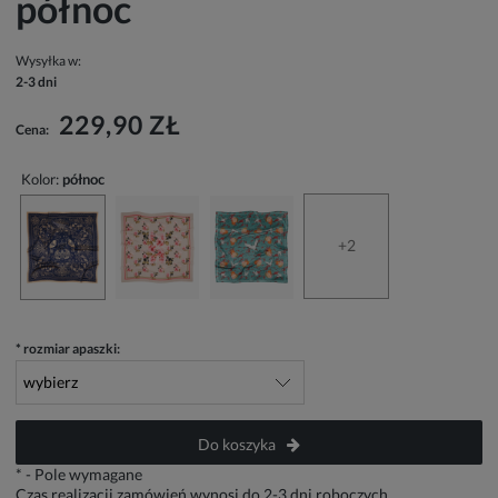
północ
Wysyłka w:
2-3 dni
229,90 ZŁ
Cena:
Kolor:
północ
+2
*
rozmiar apaszki:
Do koszyka
*
- Pole wymagane
Czas realizacji zamówień wynosi do 2-3 dni roboczych