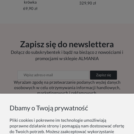
krówka
329,90 zł
69,90 zł
Zapisz się do newslettera
Dołącz do subskrybentek i bądź na bieżąco z nowościami i
promocjami w sklepie ALMANIA
Zapisz się
Wyrażam zgodę na przetwarzanie podanych wyżej danych
osobowych w celu otrzymywania informacji handlowych,
marketingowych i reklamowych.
Dbamy o Twoją prywatność
Pliki cookies i pokrewne im technologie umożliwiają
Zamówienie
Inne
poprawne działanie strony i pomagają nam dostosować ofertę
do Twoich potrzeb. Możesz zaakceptować wykorzystanie