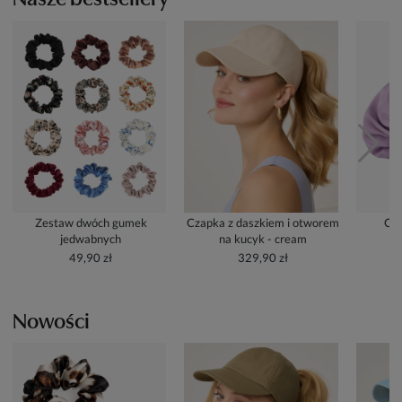
Zestaw dwóch gumek
Czapka z daszkiem i otworem
Cze
jedwabnych
na kucyk - cream
49,90 zł
329,90 zł
Nowości