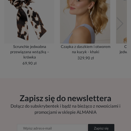
Scrunchie jedwabna
Czapka z daszkiem i otworem
Cza
przewiązana wstążką –
na kucyk - khaki
jedwab
krówka
329,90 zł
69,90 zł
Zapisz się do newslettera
Dołącz do subskrybentek i bądź na bieżąco z nowościami i
promocjami w sklepie ALMANIA
Zapisz się