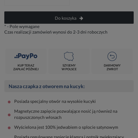
Do koszyka
*
- Pole wymagane
Czas realizacji zamówień wynosi do 2-3 dni roboczych
KUP TERAZ
SZYJEMY
DARMOWY
ZAPŁAĆ PÓŹNIEJ
W POLSCE
ZWROT
Nasza czapka z otworem na kucyk:
•
Posiada specjalny otwór na wysokie kucyki
Magnetyczne zapięcie pozwalające nosić ją również na
•
rozpuszczonych włosach
•
Wyścielona jest 100% jedwabiem o splocie satynowym
Posiada regulowane zapięcie klamrą i potnik zwiększający