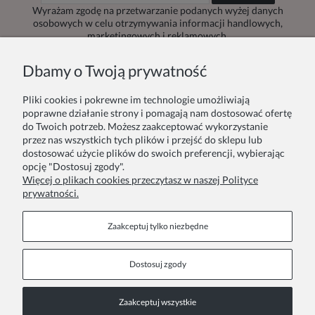
Wyrażam zgodę na przetwarzanie podanych wyżej danych
osobowych w celu otrzymywania informacji handlowych,
marketingowych i reklamowych.
Dbamy o Twoją prywatność
Pliki cookies i pokrewne im technologie umożliwiają
Zamówienie
Inne
poprawne działanie strony i pomagają nam dostosować ofertę
do Twoich potrzeb. Możesz zaakceptować wykorzystanie
przez nas wszystkich tych plików i przejść do sklepu lub
Twoje zamówienia
Blog
dostosować użycie plików do swoich preferencji, wybierając
opcję "Dostosuj zgody".
Zwroty i reklamacje
Szycie na zamówienie
Więcej o plikach cookies przeczytasz w naszej Polityce
prywatności.
Formy płatności
Pakowanie na prezent
Czas i koszty dostawy
Zainspiruj się
Zaakceptuj tylko niezbędne
Kontakt
Informacje
Dostosuj zgody
Pn. - Pt. 9:00 - 15:00
O nas
Zaakceptuj wszystkie