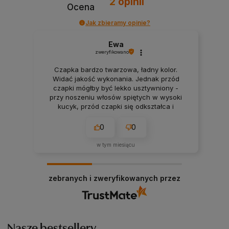
2
opinii
Ocena
Jak zbieramy opinie?
Ewa
zweryfikowano
Czapka bardzo twarzowa, ładny kolor.
Widać jakość wykonania. Jednak przód
czapki mógłby być lekko usztywniony -
przy noszeniu włosów spiętych w wysoki
kucyk, przód czapki się odkształca i
średnio to wygląda.
0
0
w tym miesiącu
zebranych i zweryfikowanych przez
Nasze bestsellery