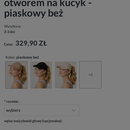
otworem na kucyk -
piaskowy beż
Wysyłka w:
2-3 dni
329,90 ZŁ
Cena:
Kolor:
piaskowy beż
+6
*
rozmiar:
wpisz swój obwód głowy (opcjonalne):