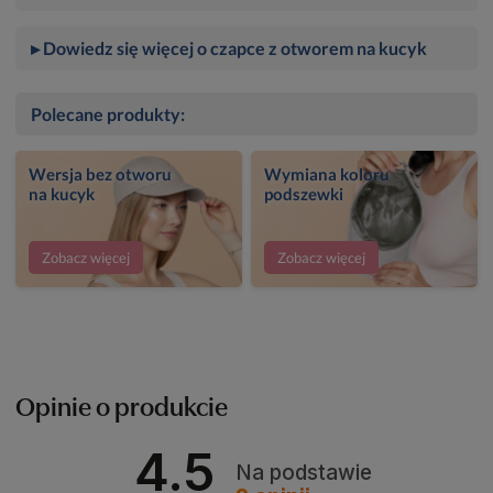
▸ Dowiedz się więcej o czapce z otworem na kucyk
Polecane produkty:
Wersja bez otworu
Wymiana koloru
na kucyk
podszewki
Zobacz więcej
Zobacz więcej
Opinie o produkcie
4.5
Na podstawie