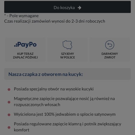
Do koszyka
*
- Pole wymagane
Czas realizacji zamówień wynosi do 2-3 dni roboczych
KUP TERAZ
SZYJEMY
DARMOWY
ZAPŁAĆ PÓŹNIEJ
W POLSCE
ZWROT
Nasza czapka z otworem na kucyk:
•
Posiada specjalny otwór na wysokie kucyki
Magnetyczne zapięcie pozwalające nosić ją również na
•
rozpuszczonych włosach
•
Wyścielona jest 100% jedwabiem o splocie satynowym
Posiada regulowane zapięcie klamrą i potnik zwiększający
•
komfort