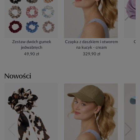
Zestaw dwóch gumek
Czapka z daszkiem i otworem
Cze
jedwabnych
na kucyk - cream
49,90 zł
329,90 zł
Nowości