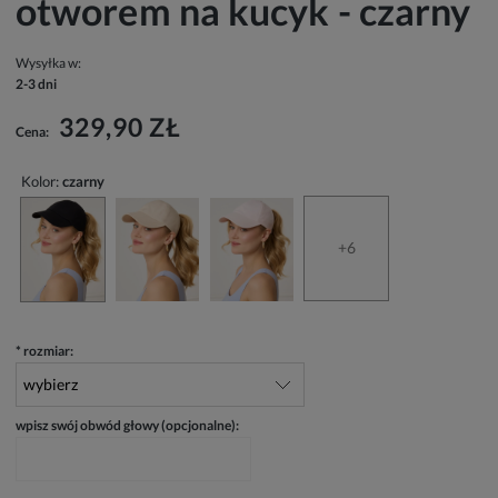
otworem na kucyk - czarny
Wysyłka w:
2-3 dni
329,90 ZŁ
Cena:
Kolor:
czarny
+6
*
rozmiar:
wpisz swój obwód głowy (opcjonalne):