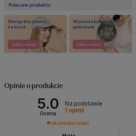
Polecane produkty:
Wersja bez otworu
Wymiana koloru
na kucyk
podszewki
Zobacz więcej
Zobacz więcej
Opinie o produkcie
5.0
Na podstawie
1
opinii
Ocena
Jak zbieramy opinie?
Marta