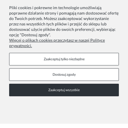
Pliki cookies i pokrewne im technologie umożliwiają
Zamówienie
Inne
poprawne działanie strony i pomagają nam dostosować ofertę
do Twoich potrzeb. Możesz zaakceptować wykorzystanie
przez nas wszystkich tych plików i przejść do sklepu lub
Twoje zamówienia
Blog
dostosować użycie plików do swoich preferencji, wybierając
opcję "Dostosuj zgody".
Zwroty i reklamacje
Szycie na zamówienie
Więcej o plikach cookies przeczytasz w naszej Polityce
prywatności.
Formy płatności
Pakowanie na prezent
Czas i koszty dostawy
Zainspiruj się
Zaakceptuj tylko niezbędne
Kontakt
Informacje
Dostosuj zgody
Pn. - Pt. 9:00 - 15:00
O nas
Zaakceptuj wszystkie
+48 690-447-640
Współprace
Polityka prywatności
sklep@almania.pl
Regulamin sklepu