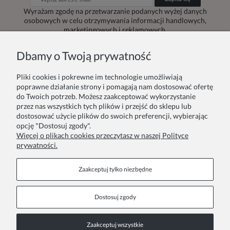
Wyrażam zgodę na przetwarzanie podanych wyżej danych
osobowych w celu otrzymywania informacji handlowych,
marketingowych i reklamowych.
Dbamy o Twoją prywatność
Pliki cookies i pokrewne im technologie umożliwiają
Zamówienie
Inne
poprawne działanie strony i pomagają nam dostosować ofertę
do Twoich potrzeb. Możesz zaakceptować wykorzystanie
przez nas wszystkich tych plików i przejść do sklepu lub
Twoje zamówienia
Blog
dostosować użycie plików do swoich preferencji, wybierając
opcję "Dostosuj zgody".
Zwroty i reklamacje
Szycie na zamówienie
Więcej o plikach cookies przeczytasz w naszej Polityce
prywatności.
Formy płatności
Pakowanie na prezent
Czas i koszty dostawy
Zainspiruj się
Zaakceptuj tylko niezbędne
Kontakt
Informacje
Dostosuj zgody
Pn. - Pt. 9:00 - 15:00
O nas
Zaakceptuj wszystkie