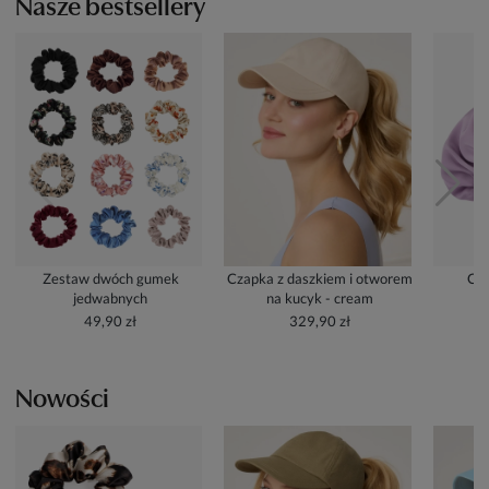
Nasze bestsellery
Zestaw dwóch gumek
Czapka z daszkiem i otworem
Cze
jedwabnych
na kucyk - cream
49,90 zł
329,90 zł
Nowości