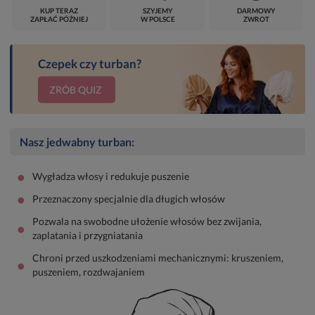
KUP TERAZ
SZYJEMY
DARMOWY
ZAPŁAĆ PÓŹNIEJ
W POLSCE
ZWROT
Czepek czy turban?
ZRÓB QUIZ
Nasz jedwabny turban:
•
Wygładza włosy i redukuje puszenie
•
Przeznaczony specjalnie dla długich włosów
Pozwala na swobodne ułożenie włosów bez zwijania,
•
zaplatania i przygniatania
Chroni przed uszkodzeniami mechanicznymi: kruszeniem,
•
puszeniem, rozdwajaniem