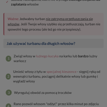
✓
zaplatania
włosów
Ważne:
Jedwabny turban
nie zatrzyma przetłuszczania się
włosów
. Jeśli Twoje włosy szybko się przetłuszczają, turban nie
spowolni tego procesu (ale też go nie przyspieszy).
Jak używać turbanu dla długich włosów?
Zwiąż włosy w
luźnego kucyka
na karku lub
bardzo
luźny
1
warkocz
Umieść włosy z tyłu w
specjalnej kieszonce
- sięgnij ręką od
2
wewnątrz turbanu, pociągnij delikatnie włosy lub gumkę i
wygładź włosy
3
Wyreguluj obwód za pomocą troczków
Rano pozwól włosom "odżyć" przez kilka minut po zdjęciu
4