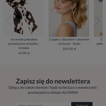
Scrunchie jedwabna
Czapka z daszkiem i otworem
Cza
przewiązana wstążką –
na kucyk - khaki
jedwab
krówka
329,90 zł
69,90 zł
Zapisz się do newslettera
Dołącz do subskrybentek i bądź na bieżąco z nowościami i
promocjami w sklepie ALMANIA
Zapisz się