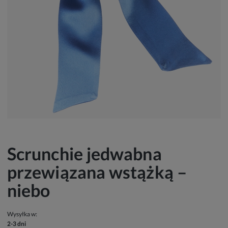
Scrunchie jedwabna
przewiązana wstążką –
niebo
Wysyłka w:
2-3 dni