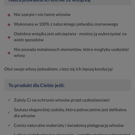
•
Nie szarpie i nie łamie włosów
•
Wykonana w 100% z naturalnego jedwabiu morwowego
Ozdobna wstążka jest odczepiana - możesz ją wykorzystać na
•
wiele sposobów
Nie posiada metalowych elementów, które mogłyby uszkodzić
•
włosy
Otul swoje włosy jedwabiem, ciesz się ich lepszą kondycją!
To produkt dla Ciebie jeśli:
✓
Zależy Ci na ochronie włosów przed uszkodzeniami
Szukasz eleganckiej ozdoby, która jednocześnie jest delikatna
✓
dla włosów
✓
Cenisz naturalne materiały i świadomą pielęgnację włosów
Lubisz wielofunkcyjne akcesoria - wstążkę możesz wykorzystać