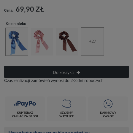
69,90 ZŁ
Cena:
Kolor:
niebo
+27
Do koszyka
Czas realizacji zamówień wynosi do 2-3 dni roboczych
KUP TERAZ
SZYJEMY
DARMOWY
ZAPŁAĆ ZA 30 DNI
W POLSCE
ZWROT
Nasza jedwabna scrunchie ze wstążką: