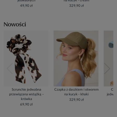
jedwabnych
na kucyk - cream
49,90 zł
329,90 zł
Nowości
Scrunchie jedwabna
Czapka z daszkiem i otworem
Cza
przewiązana wstążką –
na kucyk - khaki
jedwab
krówka
329,90 zł
69,90 zł