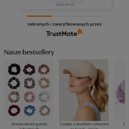
2023-08-29
zebranych i zweryfikowanych przez
Nasze bestsellery
Zestaw dwóch gumek
Czapka z daszkiem i otworem
Cze