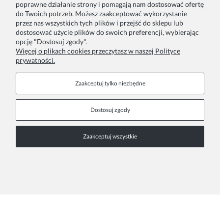
poprawne działanie strony i pomagają nam dostosować ofertę
do Twoich potrzeb. Możesz zaakceptować wykorzystanie
przez nas wszystkich tych plików i przejść do sklepu lub
Twoje zamówienia
Blog
dostosować użycie plików do swoich preferencji, wybierając
opcję "Dostosuj zgody".
Zwroty i reklamacje
Szycie na zamówienie
Więcej o plikach cookies przeczytasz w naszej Polityce
prywatności.
Formy płatności
Pakowanie na prezent
Czas i koszty dostawy
Zainspiruj się
Zaakceptuj tylko niezbędne
Kontakt
Informacje
Dostosuj zgody
Pn. - Pt. 9:00 - 15:00
O nas
Zaakceptuj wszystkie
+48 690-447-640
Współprace
Polityka prywatności
sklep@almania.pl
Regulamin sklepu
FAQ