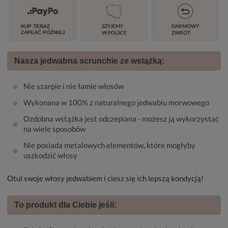
SZYJEMY
DARMOWY
KUP TERAZ
ZAPŁAĆ PÓŹNIEJ
W POLSCE
ZWROT
Nasza jedwabna scrunchie ze wstążką:
•
Nie szarpie i nie łamie włosów
•
Wykonana w 100% z naturalnego jedwabiu morwowego
Ozdobna wstążka jest odczepiana - możesz ją wykorzystać
•
na wiele sposobów
Nie posiada metalowych elementów, które mogłyby
•
uszkodzić włosy
Otul swoje włosy jedwabiem i ciesz się ich lepszą kondycją!
To produkt dla Ciebie jeśli: