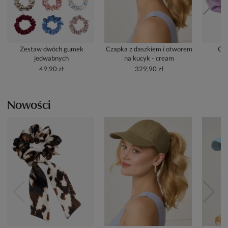
Zestaw dwóch gumek
Czapka z daszkiem i otworem
Cze
jedwabnych
na kucyk - cream
49,90 zł
329,90 zł
Nowości