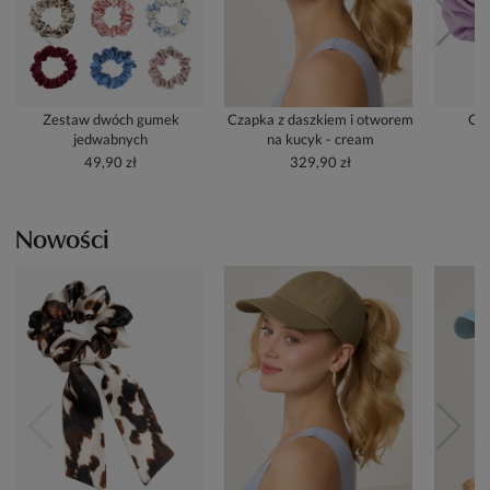
Zestaw dwóch gumek
Czapka z daszkiem i otworem
Cze
jedwabnych
na kucyk - cream
49,90 zł
329,90 zł
Nowości