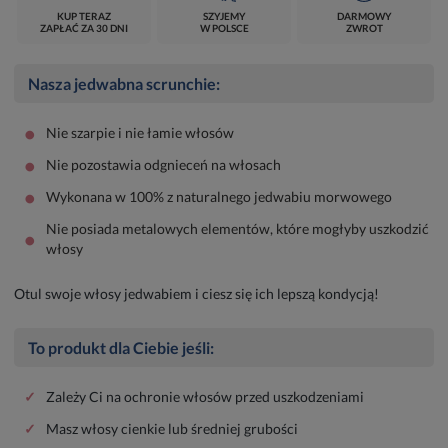
KUP TERAZ
SZYJEMY
DARMOWY
ZAPŁAĆ ZA 30 DNI
W POLSCE
ZWROT
Nasza jedwabna scrunchie:
•
Nie szarpie i nie łamie włosów
•
Nie pozostawia odgnieceń na włosach
•
Wykonana w 100% z naturalnego jedwabiu morwowego
Nie posiada metalowych elementów, które mogłyby uszkodzić
•
włosy
Otul swoje włosy jedwabiem i ciesz się ich lepszą kondycją!
To produkt dla Ciebie jeśli:
✓
Zależy Ci na ochronie włosów przed uszkodzeniami
✓
Masz włosy cienkie lub średniej grubości