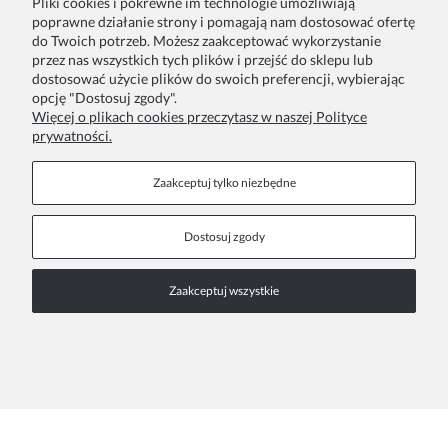
Pliki cookies i pokrewne im technologie umożliwiają
Zamówienie
Inne
poprawne działanie strony i pomagają nam dostosować ofertę
do Twoich potrzeb. Możesz zaakceptować wykorzystanie
przez nas wszystkich tych plików i przejść do sklepu lub
Twoje zamówienia
Blog
dostosować użycie plików do swoich preferencji, wybierając
opcję "Dostosuj zgody".
Zwroty i reklamacje
Szycie na zamówienie
Więcej o plikach cookies przeczytasz w naszej Polityce
prywatności.
Formy płatności
Pakowanie na prezent
Czas i koszty dostawy
Zainspiruj się
Zaakceptuj tylko niezbędne
Kontakt
Informacje
Dostosuj zgody
Pn. - Pt. 9:00 - 15:00
O nas
Zaakceptuj wszystkie
+48 690-447-640
Współprace
Polityka prywatności
sklep@almania.pl
Regulamin sklepu
FAQ