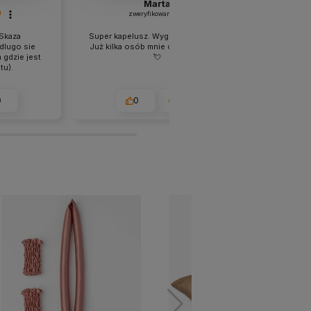
Marta
zweryfikowano
Skaza
Super kapelusz. Wygląd wykonanie.
Ta cza
dlugo sie
Już kilka osób mnie o niego pytało.
 gdzie jest
💘
tu).
0
0
0
u
w tym tygodniu