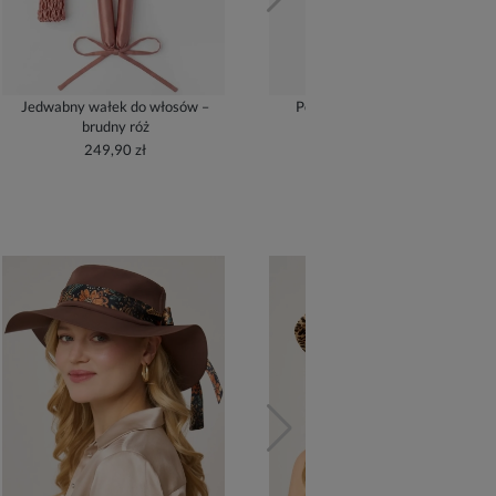
Jedwabny wałek do włosów –
Poszewka jedwabna – złoty
brudny róż
209,90 zł
249,90 zł