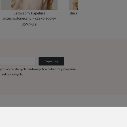
Jedwabny kapelusz
Bucket Hat z jedwabną podszewką
przeciwsłoneczny – czekoladowy
- cream
359,90 zł
279,90 zł
Zapisz się
ych wyżej danych osobowych w celu otrzymywania
 i reklamowych.
Kontakt
Pn. - Pt. 9:00 - 15:00
+48 690-447-640