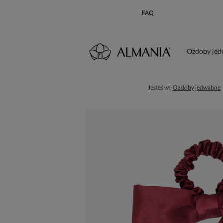
FAQ
Ozdoby je
Karta poda
Jesteś w:
Ozdoby jedwabne