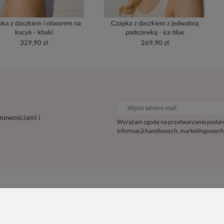
ka z daszkiem i otworem na
Czapka z daszkiem z jedwabną
kucyk - khaki
podszewką - ice blue
329,90 zł
269,90 zł
 nowościami i
Wyrażam zgodę na przetwarzanie podan
informacji handlowych, marketingowych
Inne
Informacje
Blog
O nas