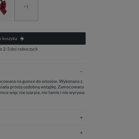
+1
 koszyka
o 2-3 dni roboczych
mocowana na gumce do włosów. Wykonana z
siada prostą ozdobną wstążkę. Zamocowana
umce więc nie szarpie, nie łamie i nie wyrywa