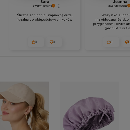
Sara
Joanna
zweryfikowano
zweryfikowano
Śliczna scrunchie i naprawdę duża,
Wszystko super! 
idealna do objętościowych koków
niewidoczna. Bardzo 
przygladalam i szukalam
(produkt z outle
0
0
0
2026-06-02
w tym miesiąc