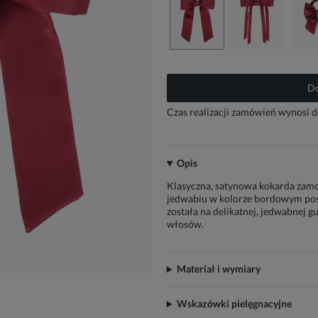
Do
Czas realizacji zamówień wynosi d
Opis
Klasyczna, satynowa kokarda za
jedwabiu w kolorze bordowym po
została na delikatnej, jedwabnej g
włosów.
Materiał i wymiary
Wskazówki pielęgnacyjne