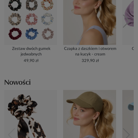
Zestaw dwóch gumek
Czapka z daszkiem i otworem
Cze
jedwabnych
na kucyk - cream
49,90 zł
329,90 zł
Nowości