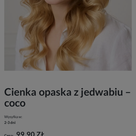
Cienka opaska z jedwabiu –
coco
Wysyłka w:
2-3 dni
99,90 ZŁ
Cena: