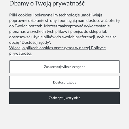
Dbamy o Twoją prywatność
Pliki cookies i pokrewne im technologie umożliwiają
Zamówienie
Inne
poprawne działanie strony i pomagają nam dostosować ofertę
do Twoich potrzeb. Możesz zaakceptować wykorzystanie
przez nas wszystkich tych plików i przejść do sklepu lub
Twoje zamówienia
Blog
dostosować użycie plików do swoich preferencji, wybierając
opcję "Dostosuj zgody".
Zwroty i reklamacje
Szycie na zamówienie
Więcej o plikach cookies przeczytasz w naszej Polityce
prywatności.
Formy płatności
Pakowanie na prezent
Czas i koszty dostawy
Zainspiruj się
Zaakceptuj tylko niezbędne
Kontakt
Informacje
Dostosuj zgody
Pn. - Pt. 9:00 - 15:00
O nas
Zaakceptuj wszystkie
+48 690-447-640
Współprace
Polityka prywatności
sklep@almania.pl