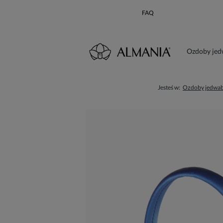
FAQ
Ozdoby je
Karta poda
Jesteś w:
Ozdoby jedwa