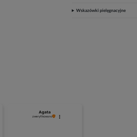
Wskazówki pielęgnacyjne
Agata
zweryfikowano