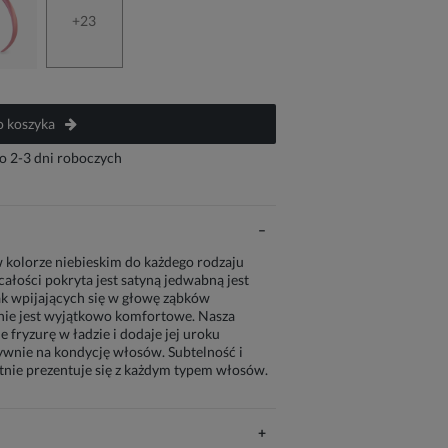
+23
 koszyka
o 2-3 dni roboczych
w kolorze niebieskim do każdego rodzaju
ałości pokryta jest satyną jedwabną jest
ak wpijających się w głowę ząbków
zenie jest wyjątkowo komfortowe. Nasza
 fryzurę w ładzie i dodaje jej uroku
ywnie na kondycję włosów. Subtelność i
etnie prezentuje się z każdym typem włosów.