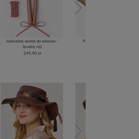
Jedwabny wałek do włosów –
Poszewka jedwabna – złoty
brudny róż
209,90 zł
249,90 zł