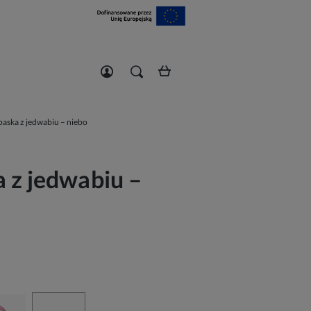
Zarejestruj się
Zaloguj się
paska z jedwabiu – niebo
 z jedwabiu –