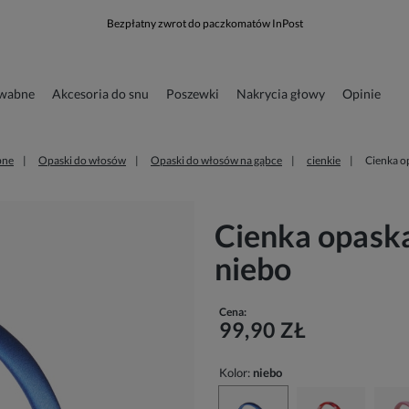
Bezpłatny zwrot do paczkomatów InPost
dwabne
Akcesoria do snu
Poszewki
Nakrycia głowy
Opinie
runkowa
Odzież
bne
Opaski do włosów
Opaski do włosów na gąbce
cienkie
Cienka o
Cienka opaska
niebo
Cena:
99,90 ZŁ
Kolor:
niebo