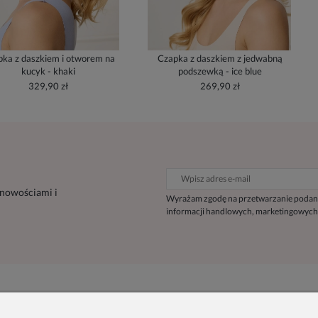
ka z daszkiem i otworem na
Czapka z daszkiem z jedwabną
kucyk - khaki
podszewką - ice blue
329,90 zł
269,90 zł
 nowościami i
Wyrażam zgodę na przetwarzanie podan
informacji handlowych, marketingowych
Inne
Informacje