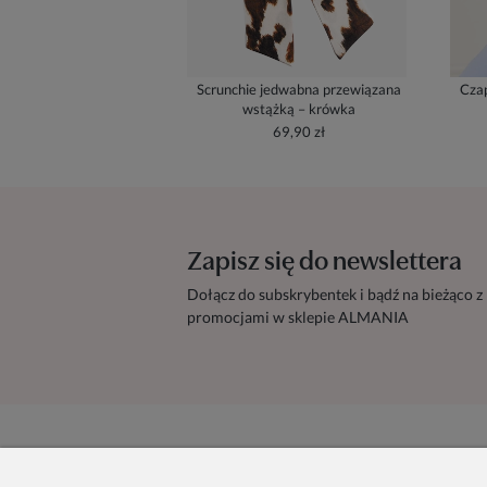
Scrunchie jedwabna przewiązana
Czap
wstążką – krówka
69,90 zł
Zapisz się do newslettera
Dołącz do subskrybentek i bądź na bieżąco z
promocjami w sklepie ALMANIA
Zamówienie