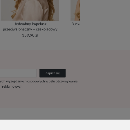
Jedwabny kapelusz
Bucket Hat z jedwabną podszewką
przeciwsłoneczny – czekoladowy
- cream
359,90 zł
279,90 zł
Zapisz się
ych wyżej danych osobowych w celu otrzymywania
 i reklamowych.
Kontakt