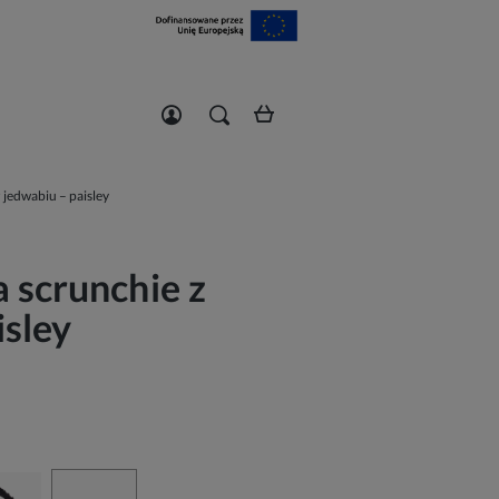
Zarejestruj się
Zaloguj się
 jedwabiu – paisley
 scrunchie z
isley