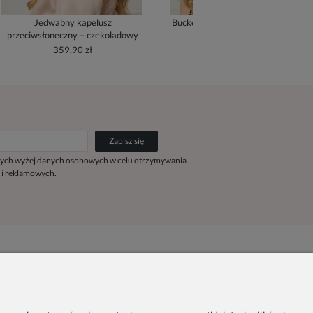
Jedwabny kapelusz
Bucket Hat z jedwabną podszewką
przeciwsłoneczny – czekoladowy
- cream
359,90 zł
279,90 zł
Zapisz się
ych wyżej danych osobowych w celu otrzymywania
 i reklamowych.
Kontakt
Pn. - Pt. 9:00 - 15:00
+48 690-447-640