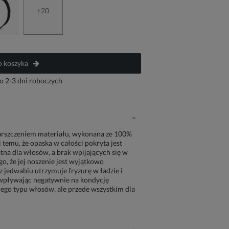
+20
 koszyka
o 2-3 dni roboczych
arszczeniem materiału, wykonana ze 100%
 temu, że opaska w całości pokryta jest
tna dla włosów, a brak wpijających się w
o, że jej noszenie jest wyjątkowo
 jedwabiu utrzymuje fryzurę w ładzie i
 wpływając negatywnie na kondycję
go typu włosów, ale przede wszystkim dla