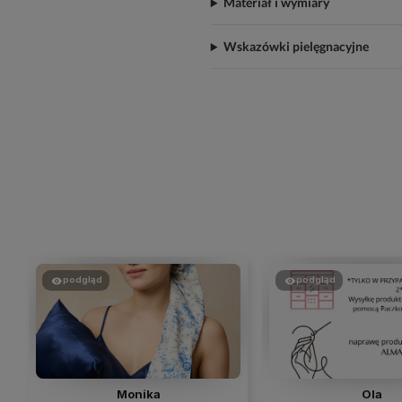
Materiał i wymiary
Wskazówki pielęgnacyjne
podgląd
podgląd
Monika
Ola