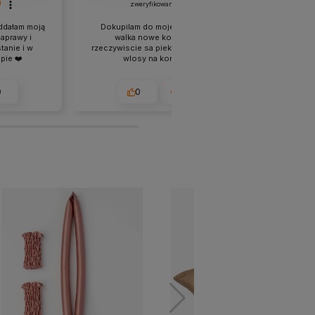
zweryfikowano
ddałam moją
Dokupilam do mojego starego
Śliczna sc
aprawy i
walka nowe koncowki i
idealna d
tanie i w
rzeczywiscie sa pieknie zakrecone
pie ❤️
wlosy na koncach.
0
0
0
w tym miesiącu