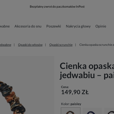
Bezpłatny zwrot do paczkomatów InPost
dwabne
Akcesoria do snu
Poszewki
Nakrycia głowy
Opinie
runkowa
Odzież
edwabne
Opaski do włosów
Opaski scrunchie
Cienka opaska scrunchie z
Cienka opaska
jedwabiu – pa
Cena:
149,90 ZŁ
Kolor:
paisley