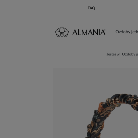
FAQ
Ozdoby je
Karta poda
Jesteś w:
Ozdoby j