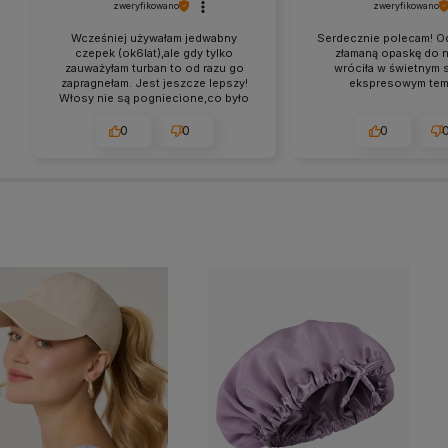
zweryfikowano
zweryfikowano
Wcześniej używałam jedwabny
Serdecznie polecam! O
czepek (ok6lat),ale gdy tylko
złamaną opaskę do n
zauważyłam turban to od razu go
wróciła w świetnym s
zapragnełam. Jest jeszcze lepszy!
ekspresowym tem
Włosy nie są pogniecione,co było
normą w czepku gdyż mam dlugie
włosy i musiałam je tam zmieścić.
0
0
0
Wygodniej mi się śpi, włosy lśnią i
nie uciekają spod turbanu. Jestem
w tym tygodniu
2026-06-17
bardzo zadowolona! 💯