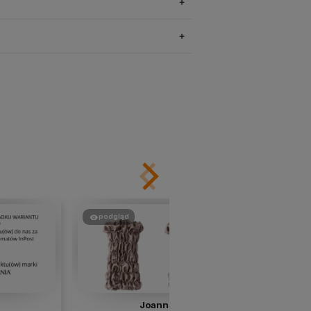
podgląd
podgląd
Joanna