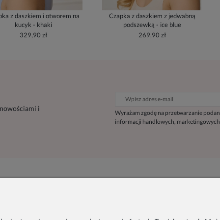
ka z daszkiem i otworem na
Czapka z daszkiem z jedwabną
kucyk - khaki
podszewką - ice blue
329,90 zł
269,90 zł
 nowościami i
Wyrażam zgodę na przetwarzanie podan
informacji handlowych, marketingowych
Inne
Informacje
Blog
O nas
Szycie na zamówienie
Współprace