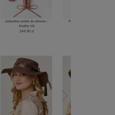
Jedwabny wałek do włosów –
Poszewka jedwabna – złoty
brudny róż
209,90 zł
249,90 zł