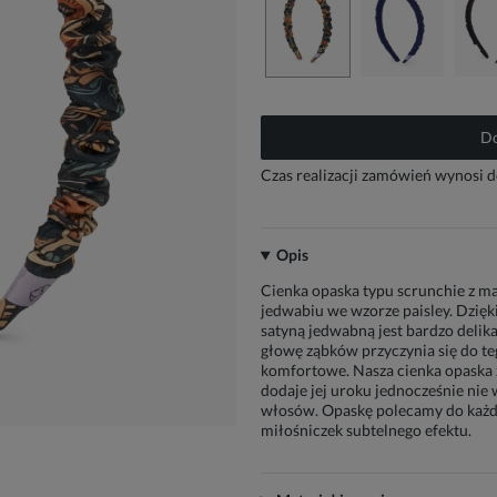
Do
Czas realizacji zamówień wynosi d
Opis
Cienka opaska typu scrunchie z m
jedwabiu we wzorze paisley. Dzięki
satyną jedwabną jest bardzo delika
głowę ząbków przyczynia się do teg
komfortowe. Nasza cienka opaska z
dodaje jej uroku jednocześnie nie
włosów. Opaskę polecamy do każde
miłośniczek subtelnego efektu.