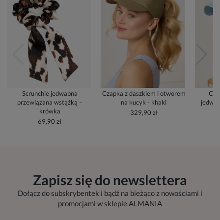
Scrunchie jedwabna
Czapka z daszkiem i otworem
Cza
przewiązana wstążką –
na kucyk - khaki
jedwab
krówka
329,90 zł
69,90 zł
Zapisz się do newslettera
Dołącz do subskrybentek i bądź na bieżąco z nowościami i
promocjami w sklepie ALMANIA