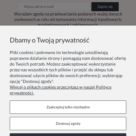
Zapisz się
Wyrażam zgodę na przetwarzanie podanych wyżej danych
osobowych w celu otrzymywania informacji handlowych,
marketingowych i reklamowych.
Dbamy o Twoją prywatność
Pliki cookies i pokrewne im technologie umożliwiają
Zamówienie
Inne
poprawne działanie strony i pomagają nam dostosować ofertę
do Twoich potrzeb. Możesz zaakceptować wykorzystanie
przez nas wszystkich tych plików i przejść do sklepu lub
Twoje zamówienia
Blog
dostosować użycie plików do swoich preferencji, wybierając
opcję "Dostosuj zgody".
Zwroty i reklamacje
Szycie na zamówienie
Więcej o plikach cookies przeczytasz w naszej Polityce
prywatności.
Formy płatności
Pakowanie na prezent
Czas i koszty dostawy
Zainspiruj się
Zaakceptuj tylko niezbędne
Kontakt
Informacje
Dostosuj zgody