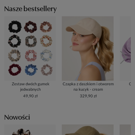
Nasze bestsellery
Zestaw dwóch gumek
Czapka z daszkiem i otworem
Cze
jedwabnych
na kucyk - cream
49,90 zł
329,90 zł
Nowości