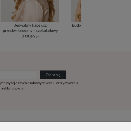
Jedwabny kapelusz
Bucket Hat z jedwabną podszewką
przeciwsłoneczny – czekoladowy
- cream
359,90 zł
279,90 zł
Zapisz się
ych wyżej danych osobowych w celu otrzymywania
 i reklamowych.
Kontakt