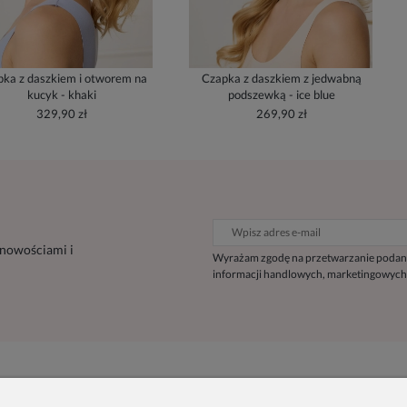
ka z daszkiem i otworem na
Czapka z daszkiem z jedwabną
kucyk - khaki
podszewką - ice blue
329,90 zł
269,90 zł
 nowościami i
Wyrażam zgodę na przetwarzanie podan
informacji handlowych, marketingowych
Inne
Informacje