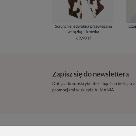
Scrunchie jedwabna przewiązana
Czap
wstążką – krówka
69,90 zł
Zapisz się do newslettera
Dołącz do subskrybentek i bądź na bieżąco z
promocjami w sklepie ALMANIA
Zamówienie