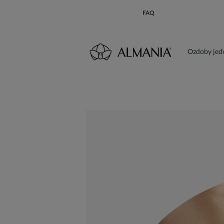
FAQ
Ozdoby je
Karta poda