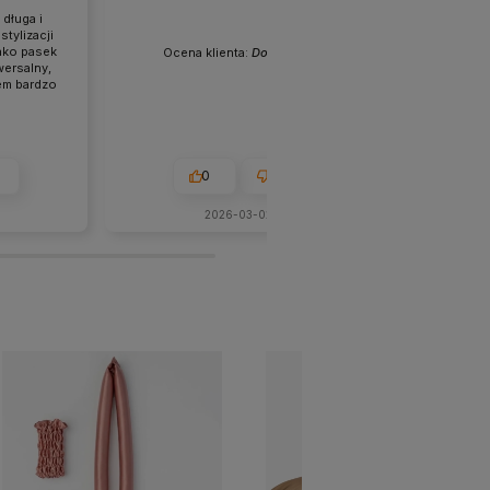
 długa i
stylizacji
jako pasek
Ocena klienta:
Doskonale
Ocena 
wersalny,
em bardzo
u :)
0
0
2026-03-02