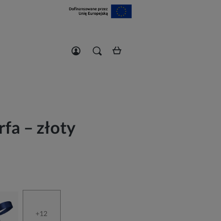
Zarejestruj się
Zaloguj się
fa – złoty
+12