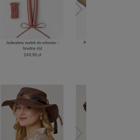
Jedwabny wałek do włosów –
Poszewka jedwabna – złoty
brudny róż
209,90 zł
249,90 zł