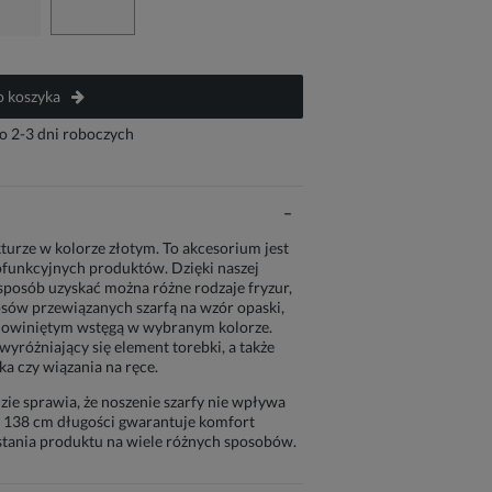
 koszyka
o 2-3 dni roboczych
turze w kolorze złotym. To akcesorium jest
ofunkcyjnych produktów. Dzięki naszej
 sposób uzyskać można różne rodzaje fryzur,
ów przewiązanych szarfą na wzór opaski,
 owiniętym wstęgą w wybranym kolorze.
yróżniający się element torebki, a także
ka czy wiązania na ręce.
ie sprawia, że noszenie szarfy nie wpływa
 138 cm długości gwarantuje komfort
tania produktu na wiele różnych sposobów.