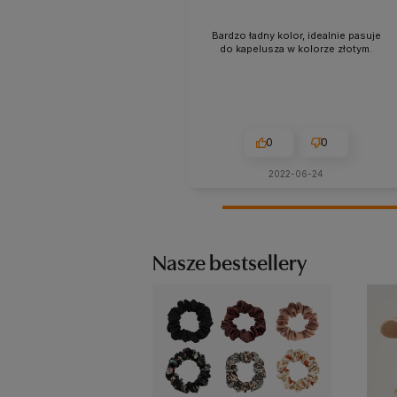
Bardzo ładny kolor, idealnie pasuje
do kapelusza w kolorze złotym.
0
0
2022-06-24
Nasze bestsellery