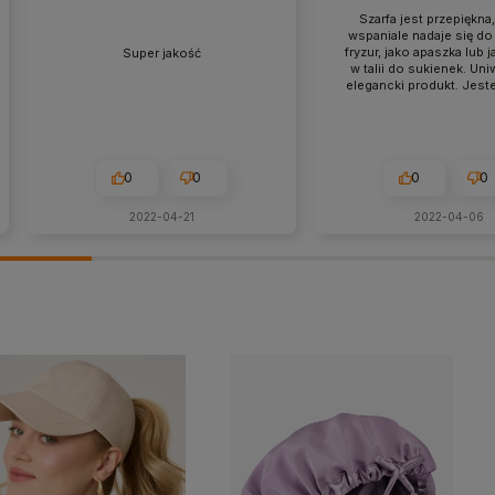
Szarfa jest przepiękna,
wspaniale nadaje się do 
fryzur, jako apaszka lub 
Super jakość
w talii do sukienek. Uni
elegancki produkt. Jest
zadowolona z zakup
0
0
0
0
2022-04-21
2022-04-06