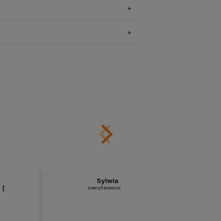
Sylwia
zweryfikowano
zw