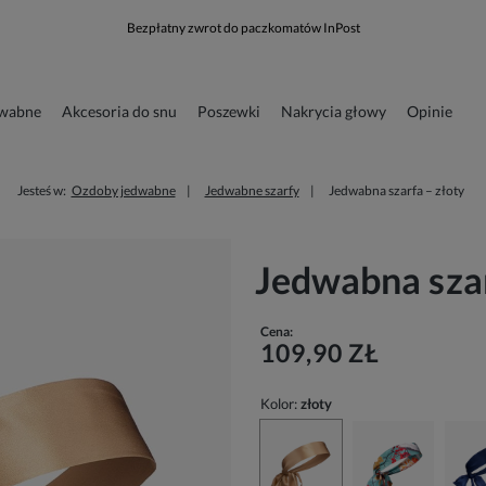
Bezpłatny zwrot do paczkomatów InPost
dwabne
Akcesoria do snu
Poszewki
Nakrycia głowy
Opinie
runkowa
Odzież
Jesteś w:
Ozdoby jedwabne
Jedwabne szarfy
Jedwabna szarfa – złoty
Jedwabna szar
Cena:
109,90 ZŁ
Kolor:
złoty