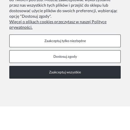
przez nas wszystkich tych plików i przejść do sklepu lub
Twoje zamówienia
Blog
dostosować użycie plików do swoich preferencji, wybierając
opcję "Dostosuj zgody".
Zwroty i reklamacje
Szycie na zamówienie
Więcej o plikach cookies przeczytasz w naszej Polityce
prywatności.
Formy płatności
Pakowanie na prezent
Czas i koszty dostawy
Zainspiruj się
Zaakceptuj tylko niezbędne
Kontakt
Informacje
Dostosuj zgody
Pn. - Pt. 9:00 - 15:00
O nas
Zaakceptuj wszystkie
+48 690-447-640
Współprace
Polityka prywatności
sklep@almania.pl
Regulamin sklepu
FAQ