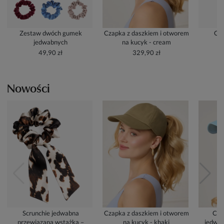
Zestaw dwóch gumek
Czapka z daszkiem i otworem
Cze
jedwabnych
na kucyk - cream
49,90 zł
329,90 zł
Nowości
Scrunchie jedwabna
Czapka z daszkiem i otworem
Cza
przewiązana wstążką –
na kucyk - khaki
jedwab