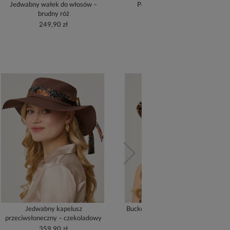
Jedwabny wałek do włosów –
Poszewka jedwabna – złoty
brudny róż
209,90 zł
249,90 zł
Jedwabny kapelusz
Bucket Hat z jedwabną podszewką
przeciwsłoneczny – czekoladowy
- cream
359,90 zł
279,90 zł