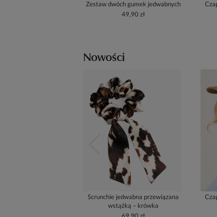
Zestaw dwóch gumek jedwabnych
Czap
49,90 zł
Nowości
Scrunchie jedwabna przewiązana
Czap
wstążką – krówka
69,90 zł