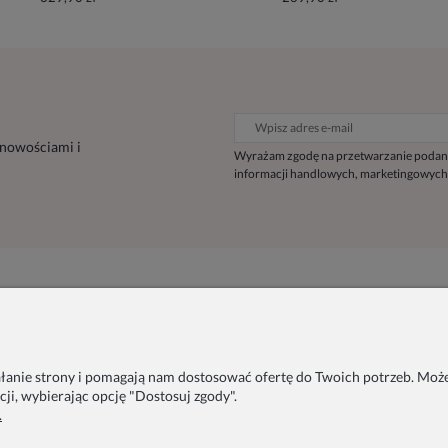
 nowościami i
Wyrażam zgodę na przetwarzanie podan
informacji handlowych, marketingowych
Inne
Informacje
Blog
O nas
Szycie na zamówienie
Współprace
ałanie strony i pomagają nam dostosować ofertę do Twoich potrzeb. Może
Pakowanie na prezent
Polityka prywatności
ji, wybierając opcję "Dostosuj zgody".
Zainspiruj się
Regulamin sklepu
.
FAQ