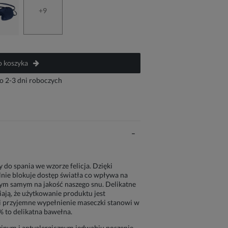
+9
 koszyka
o 2-3 dni roboczych
do spania we wzorze felicja. Dzięki
ie blokuje dostęp światła co wpływa na
tym samym na jakość naszego snu. Delikatne
ają, że użytkowanie produktu jest
i przyjemne wypełnienie maseczki stanowi w
 to delikatna bawełna.
jnym i antyalergicznym jedwabiu noszenie