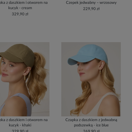
ka z daszkiem i otworem na
Czepek jedwabny – wrzosowy
kucyk - cream
229,90 zł
329,90 zł
ka z daszkiem i otworem na
Czapka z daszkiem z jedwabną
kucyk - khaki
podszewką - ice blue
329,90 zł
269,90 zł