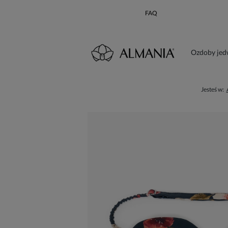
FAQ
Ozdoby je
Karta poda
Jesteś w: