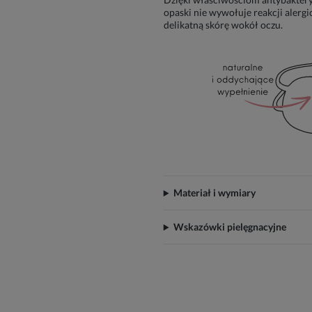
opaski nie wywołuje reakcji alergic
delikatną skórę wokół oczu.
Materiał i wymiary
Wskazówki pielęgnacyjne