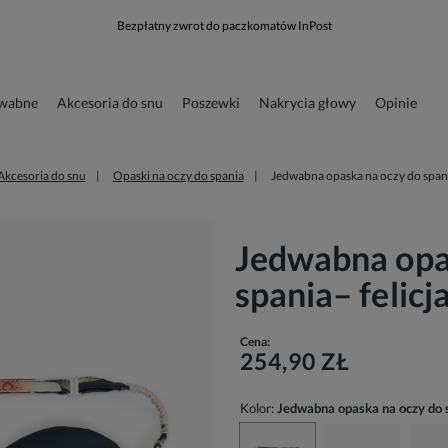
Bezpłatny zwrot do paczkomatów InPost
dwabne
Akcesoria do snu
Poszewki
Nakrycia głowy
Opinie
runkowa
Odzież
Akcesoria do snu
Opaski na oczy do spania
Jedwabna opaska na oczy do spani
Jedwabna opa
spania– felicj
Cena:
254,90 ZŁ
Kolor:
Jedwabna opaska na oczy do s