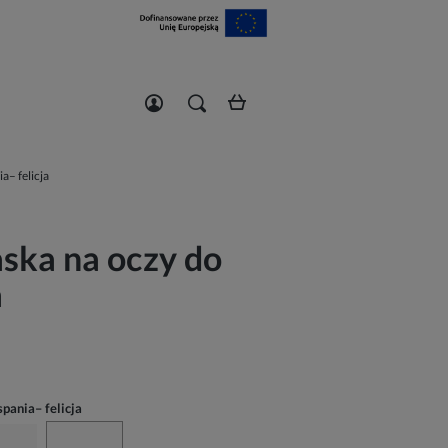
Zarejestruj się
Zaloguj się
a– felicja
ska na oczy do
a
pania– felicja