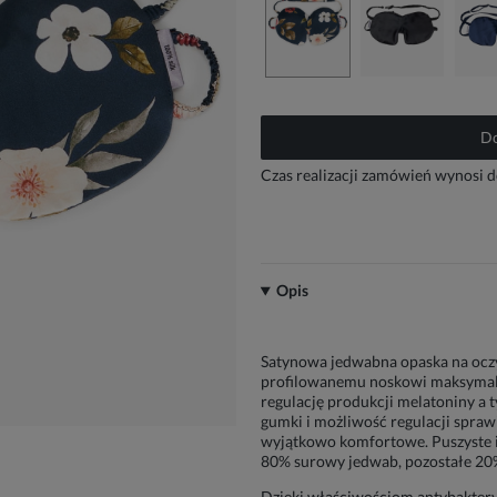
Do
Czas realizacji zamówień wynosi d
Opis
Satynowa jedwabna opaska na oczy 
profilowanemu noskowi maksymaln
regulację produkcji melatoniny a 
gumki i możliwość regulacji sprawi
wyjątkowo komfortowe. Puszyste 
80% surowy jedwab, pozostałe 20%
Dzięki właściwościom antybaktery