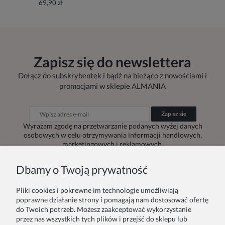
69,90 zł
Zapisz się do newslettera
Dołącz do subskrybentek i bądź na bieżąco z nowościami i
promocjami w sklepie ALMANIA
Zapisz się
Wyrażam zgodę na przetwarzanie podanych wyżej danych
osobowych w celu otrzymywania informacji handlowych,
marketingowych i reklamowych.
Dbamy o Twoją prywatność
Pliki cookies i pokrewne im technologie umożliwiają
Zamówienie
Inne
poprawne działanie strony i pomagają nam dostosować ofertę
do Twoich potrzeb. Możesz zaakceptować wykorzystanie
przez nas wszystkich tych plików i przejść do sklepu lub
Twoje zamówienia
Blog