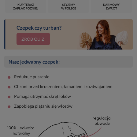
KUP TERAZ
SZYJEMY
DARMOWY
ZAPŁAĆ PÓŹNIEJ
W POLSCE
ZWROT
Czepek czy turban?
ZRÓB QUIZ
Nasz jedwabny czepek:
•
Redukuje puszenie
•
Chroni przed kruszeniem, łamaniem i rozdwajaniem
•
Pomaga utrzymać skręt loków
•
Zapobiega plątaniu się włosów