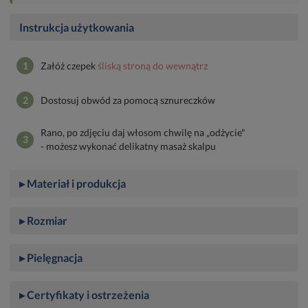
Instrukcja użytkowania
1
Załóż czepek
śliską stroną do wewnątrz
2
Dostosuj obwód za pomocą sznureczków
Rano, po zdjęciu daj włosom chwilę na „odżycie"
3
- możesz wykonać delikatny masaż skalpu
▸ Materiał i produkcja
▸ Rozmiar
▸ Pielęgnacja
▸ Certyfikaty i ostrzeżenia