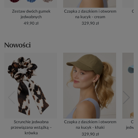
Zestaw dwóch gumek
Czapka z daszkiem i otworem
Cze
jedwabnych
na kucyk - cream
49,90 zł
329,90 zł
Nowości
Scrunchie jedwabna
Czapka z daszkiem i otworem
Cza
przewiązana wstążką –
na kucyk - khaki
jedwab
krówka
329,90 zł