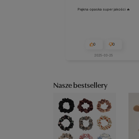
Piękna opaska super jakości 🔥
0
0
2025-03-25
Nasze bestsellery