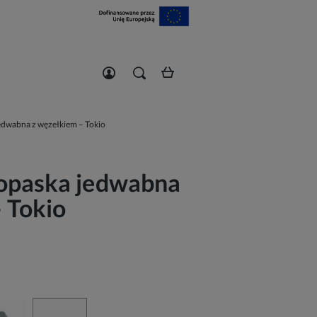
Zarejestruj się
Zaloguj się
edwabna z węzełkiem – Tokio
opaska jedwabna
 Tokio