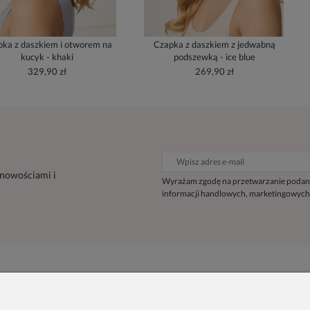
ka z daszkiem i otworem na
Czapka z daszkiem z jedwabną
kucyk - khaki
podszewką - ice blue
329,90 zł
269,90 zł
 nowościami i
Wyrażam zgodę na przetwarzanie podan
informacji handlowych, marketingowych
Inne
Informacje
Blog
O nas