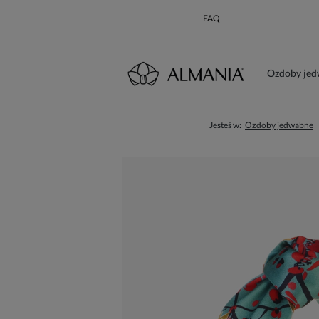
FAQ
Ozdoby je
Karta poda
Jesteś w:
Ozdoby jedwabne