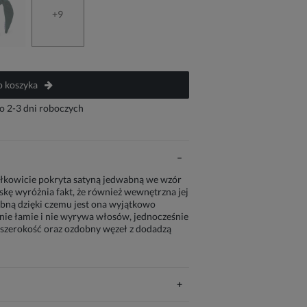
+9
 koszyka
o 2-3 dni roboczych
łkowicie pokryta satyną jedwabną we wzór
kę wyróżnia fakt, że również wewnętrzna jej
abną dzięki czemu jest ona wyjątkowo
 nie łamie i nie wyrywa włosów, jednocześnie
 szerokość oraz ozdobny węzeł z dodadzą