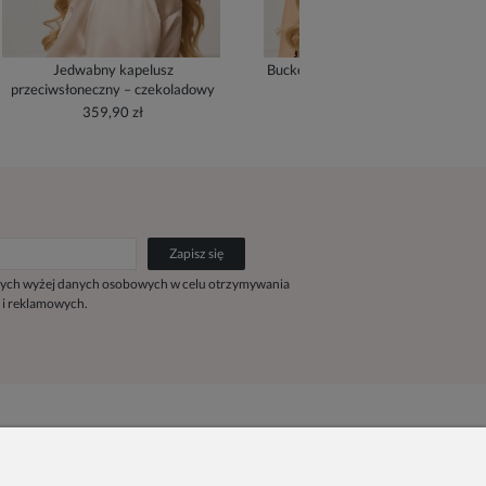
Jedwabny kapelusz
Bucket Hat z jedwabną podszewką
przeciwsłoneczny – czekoladowy
- cream
359,90 zł
279,90 zł
Zapisz się
ych wyżej danych osobowych w celu otrzymywania
 i reklamowych.
Kontakt
Pn. - Pt. 9:00 - 15:00