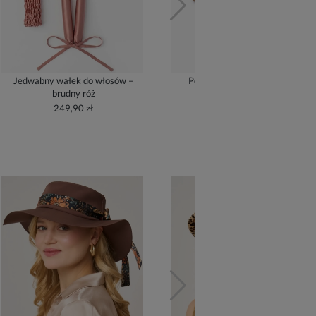
Jedwabny wałek do włosów –
Poszewka jedwabna – złoty
brudny róż
209,90 zł
249,90 zł