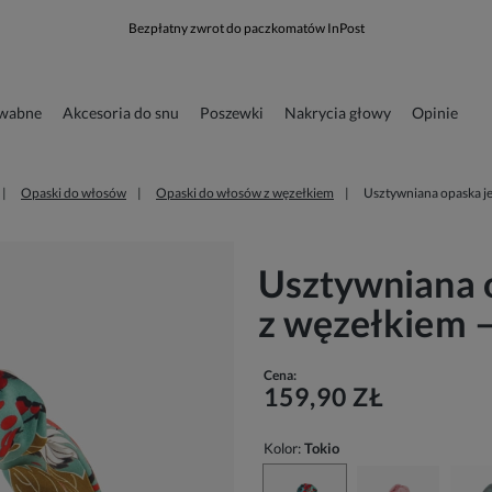
Bezpłatny zwrot do paczkomatów InPost
dwabne
Akcesoria do snu
Poszewki
Nakrycia głowy
Opinie
runkowa
Odzież
Opaski do włosów
Opaski do włosów z węzełkiem
Usztywniana opaska j
Usztywniana 
z węzełkiem –
Cena:
159,90 ZŁ
Kolor:
Tokio