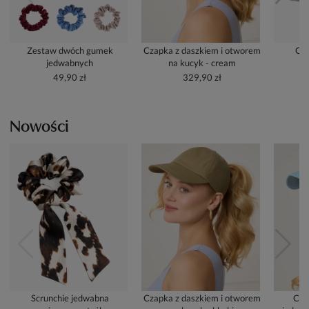
Zestaw dwóch gumek
Czapka z daszkiem i otworem
Cze
jedwabnych
na kucyk - cream
49,90 zł
329,90 zł
Nowości
Scrunchie jedwabna
Czapka z daszkiem i otworem
Cza