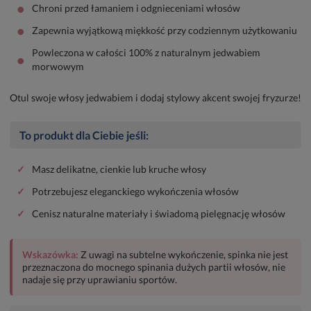
•
Chroni przed łamaniem i odgnieceniami włosów
•
Zapewnia wyjątkową miękkość przy codziennym użytkowaniu
Powleczona w całości 100% z naturalnym jedwabiem
•
morwowym
Otul swoje włosy jedwabiem i dodaj stylowy akcent swojej fryzurze!
To produkt dla Ciebie jeśli:
✓
Masz delikatne, cienkie lub kruche włosy
✓
Potrzebujesz eleganckiego wykończenia włosów
✓
Cenisz naturalne materiały i świadomą pielęgnację włosów
Wskazówka:
Z uwagi na subtelne wykończenie, spinka nie jest
przeznaczona do mocnego spinania dużych partii włosów, nie
nadaje się przy uprawianiu sportów.