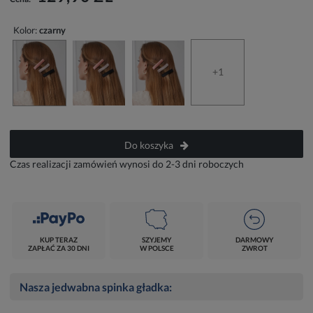
Kolor:
czarny
+1
Do koszyka
Czas realizacji zamówień wynosi do 2-3 dni roboczych
KUP TERAZ
SZYJEMY
DARMOWY
ZAPŁAĆ ZA 30 DNI
W POLSCE
ZWROT
Nasza jedwabna spinka gładka: