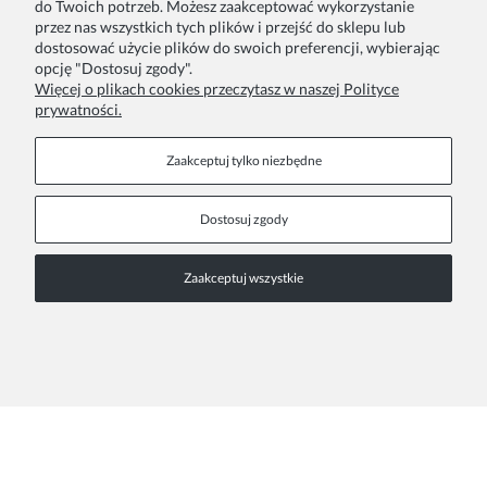
do Twoich potrzeb. Możesz zaakceptować wykorzystanie
przez nas wszystkich tych plików i przejść do sklepu lub
Twoje zamówienia
Blog
dostosować użycie plików do swoich preferencji, wybierając
opcję "Dostosuj zgody".
Zwroty i reklamacje
Szycie na zamówienie
Więcej o plikach cookies przeczytasz w naszej Polityce
prywatności.
Formy płatności
Pakowanie na prezent
Czas i koszty dostawy
Zainspiruj się
Zaakceptuj tylko niezbędne
Kontakt
Informacje
Dostosuj zgody
Pn. - Pt. 9:00 - 15:00
O nas
Zaakceptuj wszystkie
+48 690-447-640
Współprace
Polityka prywatności
sklep@almania.pl
Regulamin sklepu
FAQ