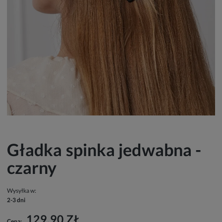
Gładka spinka jedwabna -
czarny
Wysyłka w:
2-3 dni
129,90 ZŁ
Cena: