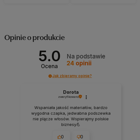
Opinie o produkcie
5.0
Na podstawie
24
opinii
Ocena
Jak zbieramy opinie?
Dorota
zweryfikowano
Wspaniała jakość materiałów, bardzo
wygodna czapka, jedwabna podszewka
nie plącze włosów. Wspierajmy polskie
biznesy💪
0
0