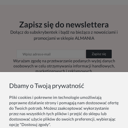
Zapisz się do newslettera
Dołącz do subskrybentek i bądź na bieżąco z nowościami i
promocjami w sklepie ALMANIA
Zapisz się
Wyrażam zgodę na przetwarzanie podanych wyżej danych
osobowych w celu otrzymywania informacji handlowych,
marketingowych i reklamowych.
Dbamy o Twoją prywatność
Pliki cookies i pokrewne im technologie umożliwiają
Zamówienie
Inne
poprawne działanie strony i pomagają nam dostosować ofertę
do Twoich potrzeb. Możesz zaakceptować wykorzystanie
przez nas wszystkich tych plików i przejść do sklepu lub
Twoje zamówienia
Blog
dostosować użycie plików do swoich preferencji, wybierając
opcję "Dostosuj zgody".
Zwroty i reklamacje
Szycie na zamówienie