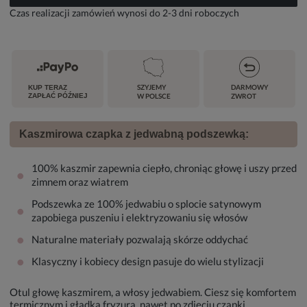
Czas realizacji zamówień wynosi do 2-3 dni roboczych
SZYJEMY
DARMOWY
KUP TERAZ
ZAPŁAĆ PÓŹNIEJ
W POLSCE
ZWROT
Kaszmirowa czapka z jedwabną podszewką:
100% kaszmir zapewnia ciepło, chroniąc głowę i uszy przed
•
zimnem oraz wiatrem
Podszewka ze 100% jedwabiu o splocie satynowym
•
zapobiega puszeniu i elektryzowaniu się włosów
•
Naturalne materiały pozwalają skórze oddychać
•
Klasyczny i kobiecy design pasuje do wielu stylizacji
Otul głowę kaszmirem, a włosy jedwabiem. Ciesz się komfortem
termicznym i gładką fryzurą, nawet po zdjęciu czapki.