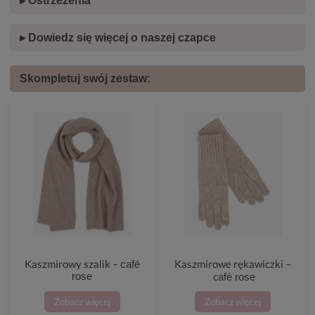
▸ Ostrzeżenia
▸ Dowiedz się więcej o naszej czapce
Skompletuj swój zestaw:
Kaszmirowy szalik –
Kaszmirowe rękawiczki –
café
rose
c
afé rose
Zobacz więcej
Zobacz więcej