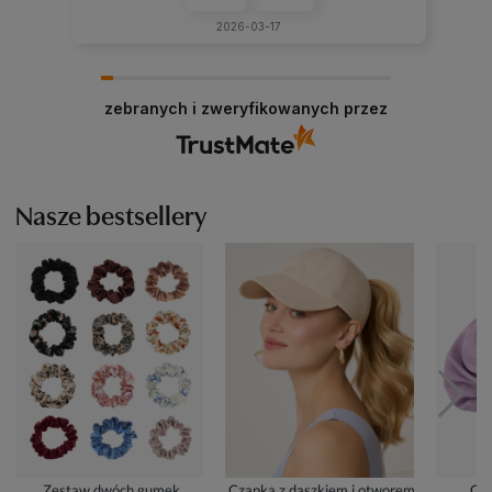
2026-03-17
zebranych i zweryfikowanych przez
Nasze bestsellery
Zestaw dwóch gumek
Czapka z daszkiem i otworem
Cze