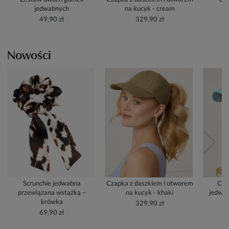
jedwabnych
na kucyk - cream
49,90 zł
329,90 zł
Nowości
Scrunchie jedwabna
Czapka z daszkiem i otworem
Cza
przewiązana wstążką –
na kucyk - khaki
jedwab
krówka
329,90 zł
69,90 zł