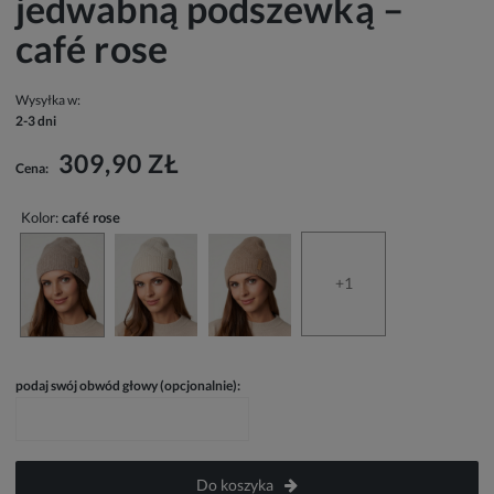
jedwabną podszewką –
café rose
Wysyłka w:
2-3 dni
309,90 ZŁ
Cena:
Kolor:
café rose
+1
podaj swój obwód głowy (opcjonalnie):
Do koszyka