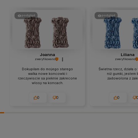
podgląd
podgląd
Joanna
Liliana
zweryfikowano
zweryfikowano
Dokupilam do mojego starego
Świetna rzecz, działa o 
walka nowe koncowki i
niż gumki, jestem 
rzeczywiscie sa pieknie zakrecone
zadowolona z zak
wlosy na koncach.
0
0
0
w tym miesiącu
w tym tygodni