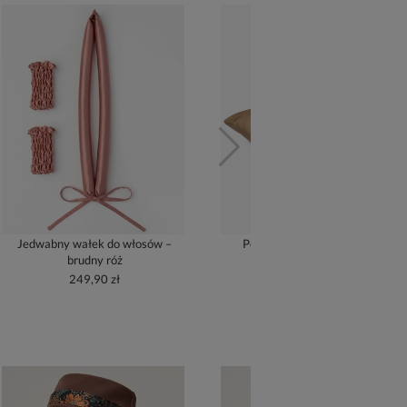
Jedwabny wałek do włosów –
Poszewka jedwabna – złoty
brudny róż
209,90 zł
249,90 zł