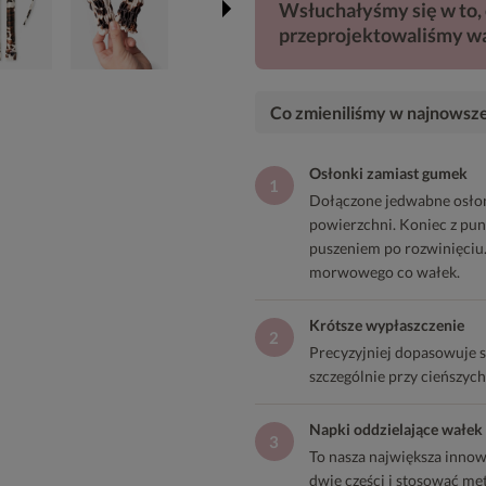
Wsłuchałyśmy się w to, 
przeprojektowaliśmy wa
Co zmieniliśmy w najnowszej
Osłonki zamiast gumek
1
Dołączone jedwabne osłon
powierzchni. Koniec z pu
puszeniem po rozwinięciu
morwowego co wałek.
Krótsze wypłaszczenie
2
Precyzyjniej dopasowuje si
szczególnie przy cieńszyc
Napki oddzielające wałek 
3
To nasza największa innowa
dwie części i stosować me