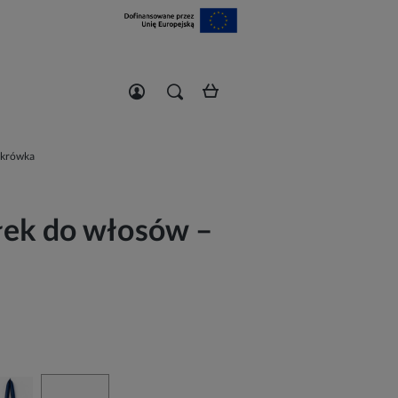
Zarejestruj się
Zaloguj się
 krówka
ek do włosów –