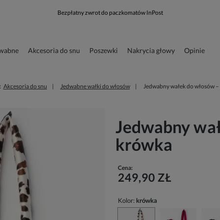
Bezpłatny zwrot do paczkomatów InPost
dwabne
Akcesoria do snu
Poszewki
Nakrycia głowy
Opinie
runkowa
Odzież
:
Akcesoria do snu
Jedwabne wałki do włosów
Jedwabny wałek do włosów –
Jedwabny wał
krówka
Cena:
249,90 ZŁ
Kolor:
krówka