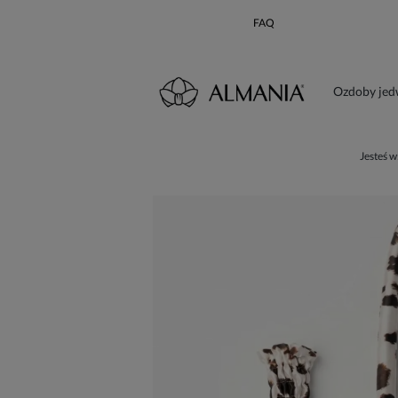
FAQ
Ozdoby je
Karta poda
Jesteś w