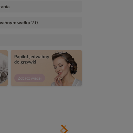
tania
dwabnym wałku 2.0
Papilot jedwabny
do grzywki
Zobacz więcej