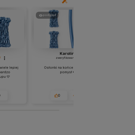
podgląd
podgląd
Karolina
zweryfikowano
wiele lepiej
Osłonki na końce to genialny
Fantasty
bardzo
pomysł ❤️
dbałośc
upu 🩷
dostawa i
Sz
0
0
0
u
2026-07-03