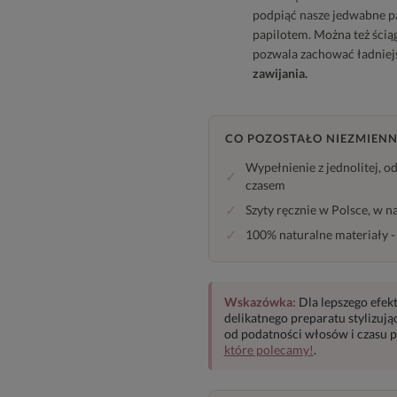
podpiąć nasze jedwabne pa
papilotem. Można też ścią
pozwala zachować ładniejs
zawijania.
CO POZOSTAŁO NIEZMIENN
Wypełnienie z jednolitej, o
✓
czasem
✓
Szyty ręcznie w Polsce, w 
✓
100% naturalne materiały
Wskazówka:
Dla lepszego efek
delikatnego preparatu stylizują
od podatności włosów i czasu 
które polecamy!
.