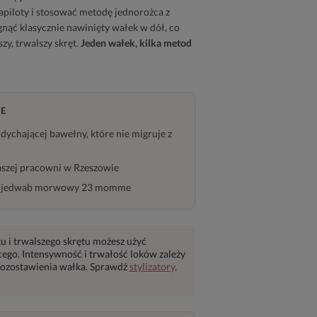
piloty i stosować metodę jednorożca z
gnąć klasycznie nawinięty wałek w dół, co
zy, trwalszy skręt.
Jeden wałek, kilka metod
E
ddychającej bawełny, które nie migruje z
naszej pracowni w Rzeszowie
 - jedwab morwowy 23 momme
tu i trwalszego skrętu możesz użyć
cego. Intensywność i trwałość loków zależy
pozostawienia wałka. Sprawdź
stylizatory,