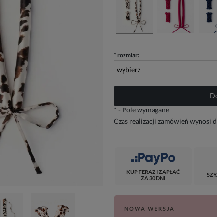
*
rozmiar:
Do
*
- Pole wymagane
Czas realizacji zamówień wynosi d
KUP TERAZ I ZAPŁAĆ
SZY
ZA 30 DNI
NOWA WERSJA