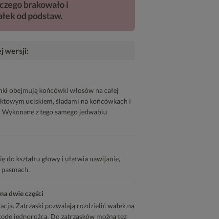
czego brakowało i
łek od podstaw.
 wersji:
ki obejmują końcówki włosów na całej
nktowym uciskiem, śladami na końcówkach i
. Wykonane z tego samego jedwabiu
ę do kształtu głowy i ułatwia nawijanie,
h pasmach.
na dwie części
cja. Zatrzaski pozwalają rozdzielić wałek na
todę jednorożca. Do zatrzasków można tez