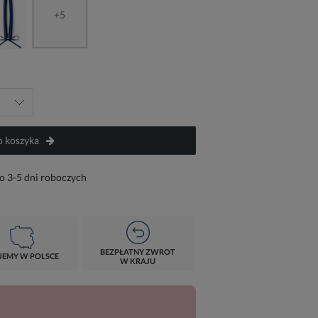
+5
 koszyka
o 3-5 dni roboczych
BEZPŁATNY ZWROT
JEMY W POLSCE
W KRAJU