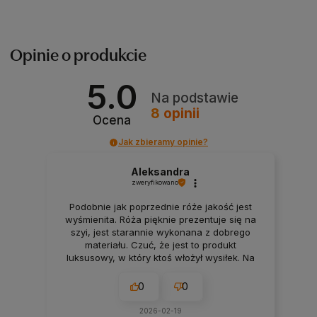
Opinie o produkcie
5.0
Na podstawie
8
opinii
Ocena
Jak zbieramy opinie?
Aleksandra
zweryfikowano
Podobnie jak poprzednie róże jakość jest
wyśmienita. Róża pięknie prezentuje się na
szyi, jest starannie wykonana z dobrego
materiału. Czuć, że jest to produkt
luksusowy, w który ktoś włożył wysiłek. Na
pewno nie będzie to mój ostatni zakup.
0
0
2026-02-19