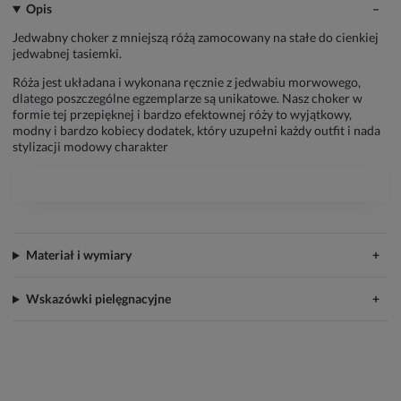
Opis
Jedwabny choker z mniejszą różą zamocowany na stałe do cienkiej
jedwabnej tasiemki.
Róża jest układana i wykonana ręcznie z jedwabiu morwowego,
dlatego poszczególne egzemplarze są unikatowe. Nasz choker w
formie tej przepięknej i bardzo efektownej róży to wyjątkowy,
modny i bardzo kobiecy dodatek, który uzupełni każdy outfit i nada
stylizacji modowy charakter
Materiał i wymiary
Wskazówki pielęgnacyjne