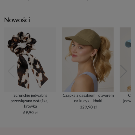
Nowości
Scrunchie jedwabna
Czapka z daszkiem i otworem
Cza
przewiązana wstążką –
na kucyk - khaki
jedwab
krówka
329,90 zł
69,90 zł