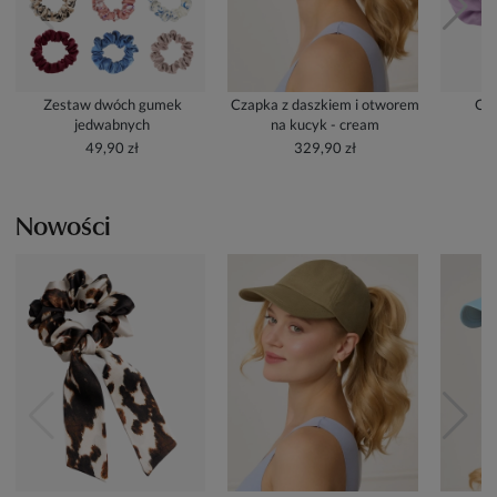
Zestaw dwóch gumek
Czapka z daszkiem i otworem
Cze
jedwabnych
na kucyk - cream
49,90 zł
329,90 zł
Nowości