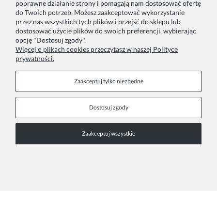
poprawne działanie strony i pomagają nam dostosować ofertę
do Twoich potrzeb. Możesz zaakceptować wykorzystanie
przez nas wszystkich tych plików i przejść do sklepu lub
Twoje zamówienia
Blog
dostosować użycie plików do swoich preferencji, wybierając
opcję "Dostosuj zgody".
Zwroty i reklamacje
Szycie na zamówienie
Więcej o plikach cookies przeczytasz w naszej Polityce
prywatności.
Formy płatności
Pakowanie na prezent
Czas i koszty dostawy
Zainspiruj się
Zaakceptuj tylko niezbędne
Kontakt
Informacje
Dostosuj zgody
Pn. - Pt. 9:00 - 15:00
O nas
Zaakceptuj wszystkie
+48 690-447-640
Współprace
Polityka prywatności
sklep@almania.pl
Regulamin sklepu
FAQ