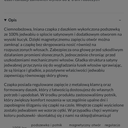
Opis
Ciemnobeżowa, lniana czapka z daszkiem wykończona podszewką
ze 100% jedwabiu o splocie satynowym i dodatkowym otworem na
wysoki kucyk. Dzięki magnetycznemu zapięciu otwór można
zamknąć a czapkę bez skrępowania nosić również na
rozpuszczonych włosach. Zabezpiecza ona głowę przed szkodliwym
działaniem promieni słonecznych, jednocześnie chroniąc przed
uszkodzeniami mechanicznymi włosów. Gładka struktura satyny
jedwabnej przyczynia się do wygładzania łusek włosów sprawiając,
że są lśniące i gładkie, a pozytywne właściwości jedwabiu
zapewniają równowagę skóry głowy.
Czapka posiada regulowane zapięcie z metalową klamrą oraz
formowany daszek, który z łatwością dostosujesz do własnych
potrzeb i upodobań. W środku produktu zastosowaliśmy potnik,
który zwiększy komfort noszenia w szczególnie upalne dni i
zapobiegnie ślizganiu się czapki na czole. Wnętrze czapki wyścielone
zostało jedwabiem we wzorze cętki. W przypadku chęci wymiany
koloru podszewki- skontaktuj się z nami na sklep@almania.pl