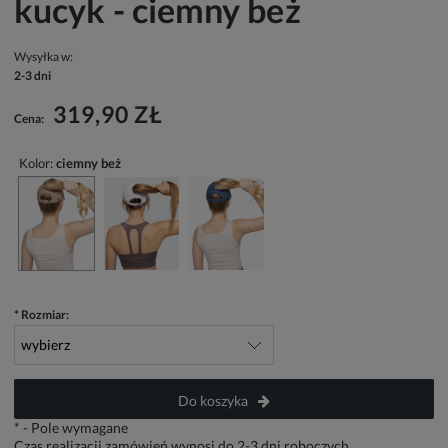
kucyk - ciemny beż
Wysyłka w:
2-3 dni
319,90 ZŁ
Cena:
Kolor:
ciemny beż
*
Rozmiar:
Do koszyka
*
- Pole wymagane
Czas realizacji zamówień wynosi do 2-3 dni roboczych