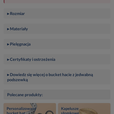
▸ Rozmiar
▸ Materiały
▸ Pielęgnacja
▸ Certyfikaty i ostrzeżenia
▸ Dowiedz się więcej o bucket hacie z jedwabną
podszewką
Polecane produkty:
Personalizowany
Kapelusze
bucket hat
słomkowe