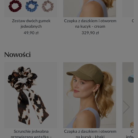
Zestaw dwóch gumek
Czapka z daszkiem i otworem
Cze
jedwabnych
na kucyk - cream
49,90 zł
329,90 zł
Nowości
Scrunchie jedwabna
Czapka z daszkiem i otworem
Cza
przewiązana wstążką –
na kucyk - khaki
jedwab