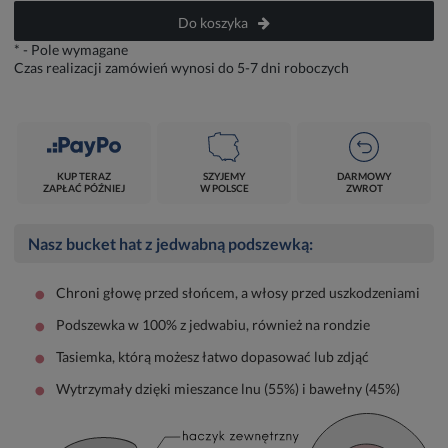
Do koszyka
*
- Pole wymagane
Czas realizacji zamówień wynosi do 5-7 dni roboczych
KUP TERAZ
SZYJEMY
DARMOWY
ZAPŁAĆ PÓŹNIEJ
W POLSCE
ZWROT
Nasz bucket hat z jedwabną podszewką:
•
Chroni głowę przed słońcem, a włosy przed uszkodzeniami
•
Podszewka w 100% z jedwabiu, również na rondzie
•
Tasiemka, którą możesz łatwo dopasować lub zdjąć
•
Wytrzymały dzięki mieszance lnu (55%) i bawełny (45%)