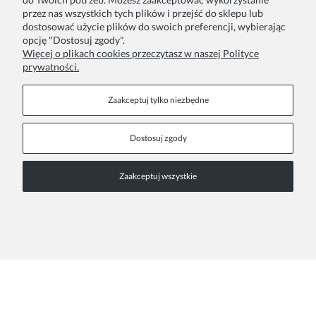
przez nas wszystkich tych plików i przejść do sklepu lub
Twoje zamówienia
Blog
dostosować użycie plików do swoich preferencji, wybierając
opcję "Dostosuj zgody".
Zwroty i reklamacje
Szycie na zamówienie
Więcej o plikach cookies przeczytasz w naszej Polityce
prywatności.
Formy płatności
Pakowanie na prezent
Czas i koszty dostawy
Zainspiruj się
Zaakceptuj tylko niezbędne
Kontakt
Informacje
Dostosuj zgody
Pn. - Pt. 9:00 - 15:00
O nas
Zaakceptuj wszystkie
+48 690-447-640
Współprace
Polityka prywatności
sklep@almania.pl
Regulamin sklepu
FAQ