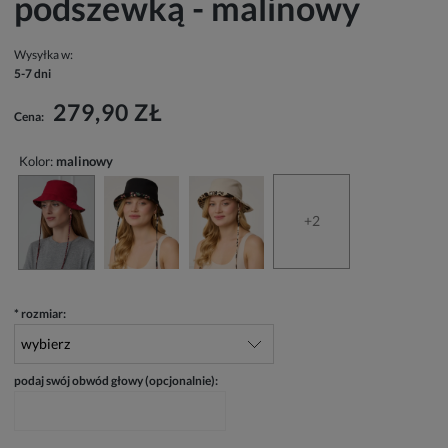
podszewką - malinowy
Wysyłka w:
5-7 dni
279,90 ZŁ
Cena:
Kolor:
malinowy
+2
*
rozmiar:
podaj swój obwód głowy (opcjonalnie):