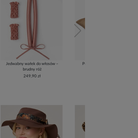
Jedwabny wałek do włosów –
Poszewka jedwabna – złoty
brudny róż
209,90 zł
249,90 zł