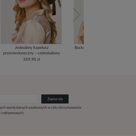
Jedwabny kapelusz
Bucket Hat z jedwabną podszewką
przeciwsłoneczny – czekoladowy
- cream
359,90 zł
279,90 zł
Zapisz się
ych wyżej danych osobowych w celu otrzymywania
 i reklamowych.