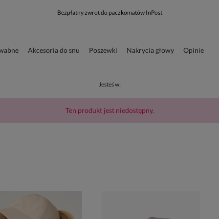
Bezpłatny zwrot do paczkomatów InPost
dwabne
Akcesoria do snu
Poszewki
Nakrycia głowy
Opinie
runkowa
Odzież
Jesteś w:
Ten produkt jest niedostępny.