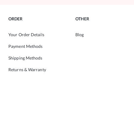
ORDER
OTHER
Your Order Details
Blog
Payment Methods
Shipping Methods
Returns & Warranty
ABOUT
CONTACT
About Us
Copyright © 2022 ALMANIA.
Pokaż pełną wersję strony