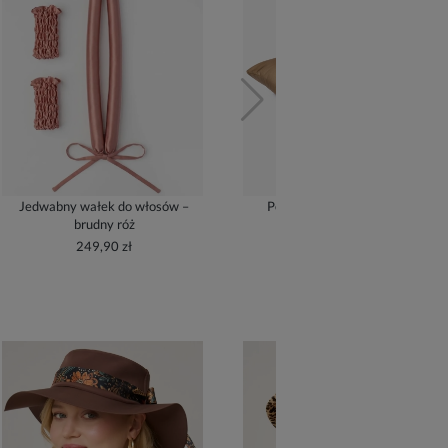
Jedwabny wałek do włosów –
Poszewka jedwabna – złoty
brudny róż
209,90 zł
249,90 zł