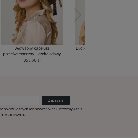
Jedwabny kapelusz
Bucket Hat z jedwabną podszewką
przeciwsłoneczny – czekoladowy
- cream
359,90 zł
279,90 zł
Zapisz się
ych wyżej danych osobowych w celu otrzymywania
 i reklamowych.