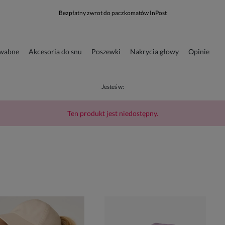
Bezpłatny zwrot do paczkomatów InPost
dwabne
Akcesoria do snu
Poszewki
Nakrycia głowy
Opinie
runkowa
Odzież
Jesteś w:
Ten produkt jest niedostępny.