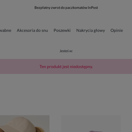
Bezpłatny zwrot do paczkomatów InPost
dwabne
Akcesoria do snu
Poszewki
Nakrycia głowy
Opinie
runkowa
Odzież
Jesteś w:
Ten produkt jest niedostępny.