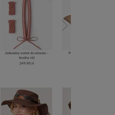
Jedwabny wałek do włosów –
Poszewka jedwabna – złoty
brudny róż
209,90 zł
249,90 zł