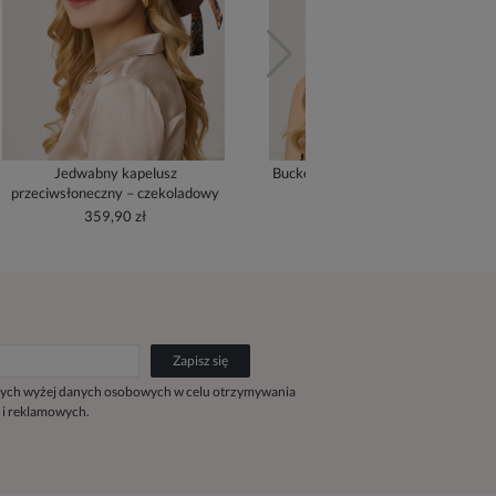
Jedwabny kapelusz
Bucket Hat z jedwabną podszewką
przeciwsłoneczny – czekoladowy
- cream
359,90 zł
279,90 zł
Zapisz się
ych wyżej danych osobowych w celu otrzymywania
 i reklamowych.