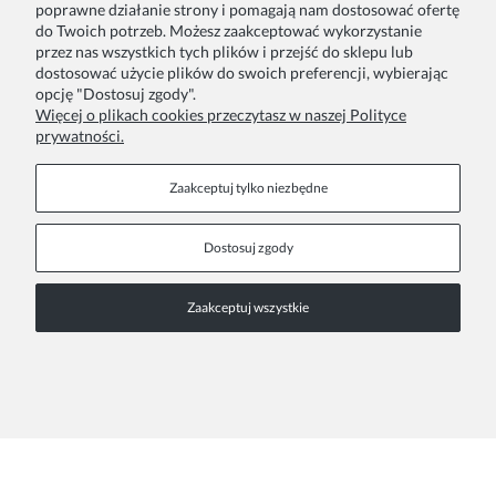
poprawne działanie strony i pomagają nam dostosować ofertę
do Twoich potrzeb. Możesz zaakceptować wykorzystanie
przez nas wszystkich tych plików i przejść do sklepu lub
Twoje zamówienia
Blog
dostosować użycie plików do swoich preferencji, wybierając
opcję "Dostosuj zgody".
Zwroty i reklamacje
Szycie na zamówienie
Więcej o plikach cookies przeczytasz w naszej Polityce
prywatności.
Formy płatności
Pakowanie na prezent
Czas i koszty dostawy
Zainspiruj się
Zaakceptuj tylko niezbędne
Kontakt
Informacje
Dostosuj zgody
Pn. - Pt. 9:00 - 15:00
O nas
Zaakceptuj wszystkie
+48 690-447-640
Współprace
Polityka prywatności
sklep@almania.pl
Regulamin sklepu
FAQ