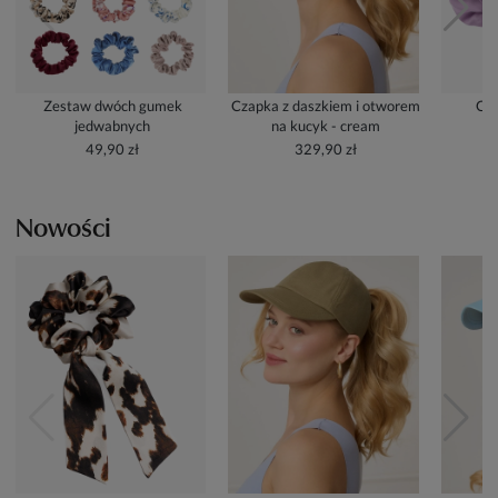
Zestaw dwóch gumek
Czapka z daszkiem i otworem
Cze
jedwabnych
na kucyk - cream
49,90 zł
329,90 zł
Nowości