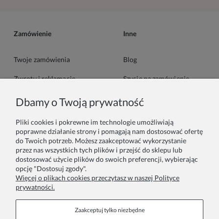
Zamówienie
Inne
Twoje zamówienia
Blog
Zwroty i reklamacje
Szycie na zamówienie
Formy płatności
Pakowanie na prezent
Dbamy o Twoją prywatność
Czas i koszty dostawy
Zainspiruj się
Pliki cookies i pokrewne im technologie umożliwiają
poprawne działanie strony i pomagają nam dostosować ofertę
do Twoich potrzeb. Możesz zaakceptować wykorzystanie
Kontakt
Informacje
przez nas wszystkich tych plików i przejść do sklepu lub
dostosować użycie plików do swoich preferencji, wybierając
Pn. - Pt. 9:00 - 15:00
O nas
opcję "Dostosuj zgody".
Więcej o plikach cookies przeczytasz w naszej Polityce
+48 690-447-640
Współprace
prywatności.
Polityka prywatności
sklep@almania.pl
Zaakceptuj tylko niezbędne