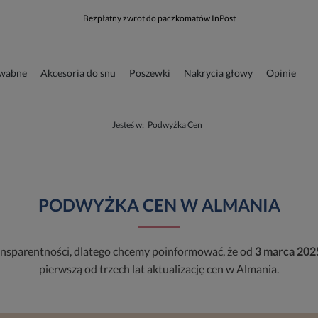
Bezpłatny zwrot do paczkomatów InPost
dwabne
Akcesoria do snu
Poszewki
Nakrycia głowy
Opinie
runkowa
Odzież
Jesteś w:
Podwyżka Cen
PODWYŻKA CEN W ALMANIA
ansparentności, dlatego chcemy poinformować, że od
3 marca 202
pierwszą od trzech lat aktualizację cen w Almania.