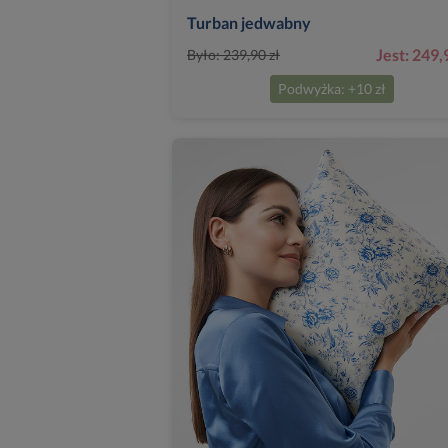
Turban jedwabny
Jest: 249,
Było: 239,90 zł
Podwyżka: +10 zł