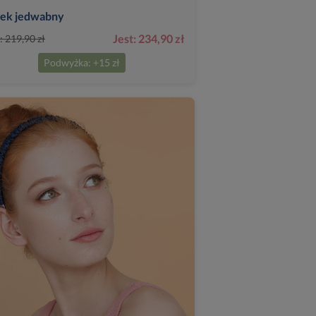
ek jedwabny
Jest: 234,90 zł
: 219,90 zł
Podwyżka: +15 zł