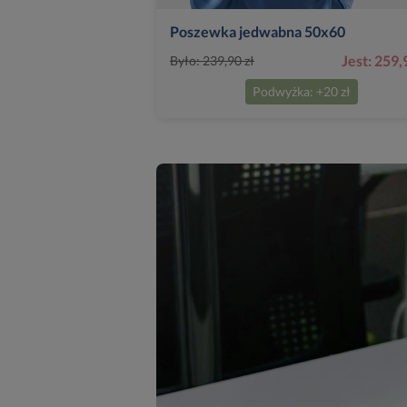
Poszewka jedwabna 50x60
Jest: 259,
Było: 239,90 zł
Podwyżka: +20 zł