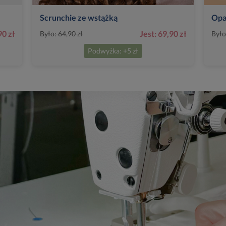
Scrunchie ze wstążką
Opa
90 zł
Jest: 69,90 zł
Było: 64,90 zł
Było
Podwyżka: +5 zł