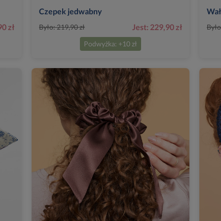
Czepek jedwabny
Wał
90 zł
Jest: 229,90 zł
Było: 219,90 zł
Było
Podwyżka: +10 zł