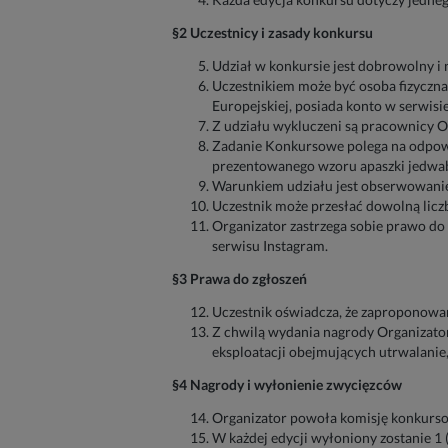
§2 Uczestnicy i zasady konkursu
Udział w konkursie jest dobrowolny i 
Uczestnikiem może być osoba fizyczna,
Europejskiej, posiada konto w serwis
Z udziału wykluczeni są pracownicy Or
Zadanie Konkursowe polega na odpowie
prezentowanego wzoru apaszki jedwa
Warunkiem udziału jest obserwowanie 
Uczestnik może przesłać dowolną licz
Organizator zastrzega sobie prawo do 
serwisu Instagram.
§3 Prawa do zgłoszeń
Uczestnik oświadcza, że zaproponowan
Z chwilą wydania nagrody Organizator
eksploatacji obejmujących utrwalanie,
§4 Nagrody i wyłonienie zwycięzców
Organizator powoła komisję konkurs
W każdej edycji wyłoniony zostanie 1 