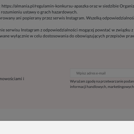
 https://almania.pl/regulamin-konkursu-apaszka oraz w siedzibie Organiz
w rozumieniu ustawy o grach hazardowych.
orowany ani popierany przez serwis Instagram. Wszelką odpowiedzialność
nie serwisu Instagram z odpowiedzialności mogącej powstać w związku 
ane wyłącznie w celu dostosowania do obowiązujących przepisów pra
 nowościami i
Wyrażam zgodę na przetwarzanie podan
informacji handlowych, marketingowych
Inne
Informacje