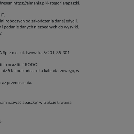
resem https://almania.pl/kategoria/apaszki,
IT.
dni roboczych od zakończenia danej edycji.
 i podanie danych niezbędnych do wysyłki.
y.
p. z o.o., ul. Lwowska 6/201, 35-301
. b oraz lit. f RODO.
 niż 5 lat od końca roku kalendarzowego, w
raz przenoszenia.
nam nazwać apaszkę” w trakcie trwania
j.