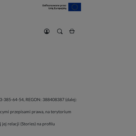
Zarejestruj się
Zaloguj się
813-385-64-54, REGON: 388408387 (dalej:
cymi przepisami prawa, na terytorium
j relacji (Stories) na profilu