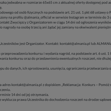
aszka jedwabna w rozmiarze 65x65 cm z aktualnej oferty dostępnej pod ad
ę.
owego od osób fizycznych na podstawie art. 21 ust. 1 pkt 68 ustawy o P
szony na profilu @almania_official w serwisie Instagram w terminie do 3 
ntakt Zwycięzcy z Organizatorem w ciągu 14 dni od ogłoszenia wyników
 nagrody na osobę trzecią ani żądać jej zamiany na ekwiwalent pieniężn
estników jest Organizator. Kontakt: kontakt@almania.pl lub ALMANIA S
rzeprowadzenia konkursu i wydania nagród, na podstawie art. 6 ust. 1 lit
ania konkursu oraz do przedawnienia ewentualnych roszczeń, nie dłużej
pu do danych, ich sprostowania, usunięcia, ograniczenia przetwarzania o
a adres kontakt@almania.pl z dopiskiem „Reklamacja: Konkurs – Pomóż 
czeniu.
rminie 14 dni od jej otrzymania.
e wyklucza prawa Uczestnika do dochodzenia roszczeń na drodze sądowe