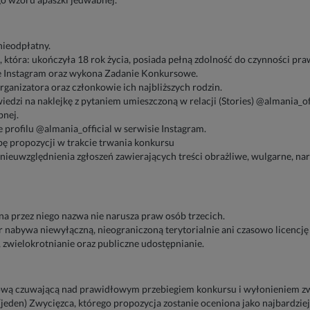
nieodpłatny.
 która: ukończyła 18 rok życia, posiada pełną zdolność do czynności pra
ie Instagram oraz wykona Zadanie Konkursowe.
ganizatora oraz członkowie ich najbliższych rodzin.
dzi na naklejkę z pytaniem umieszczoną w relacji (Stories) @almania_of
bnej.
profilu @almania_official w serwisie Instagram.
bę propozycji w trakcie trwania konkursu
nieuwzględnienia zgłoszeń zawierających treści obrażliwe, wulgarne, na
a przez niego nazwa nie narusza praw osób trzecich.
 nabywa niewyłączną, nieograniczoną terytorialnie ani czasowo licencję
 zwielokrotnianie oraz publiczne udostępnianie.
ową czuwającą nad prawidłowym przebiegiem konkursu i wyłonieniem z
(jeden) Zwycięzca, którego propozycja zostanie oceniona jako najbardziej