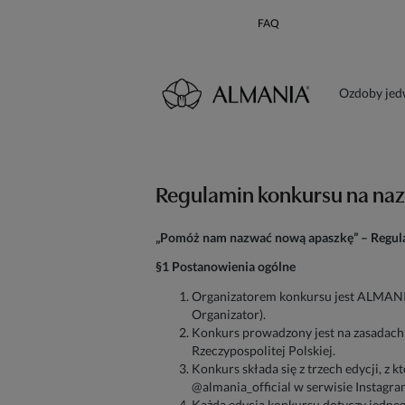
FAQ
Ozdoby je
Karta poda
Regulamin konkursu na naz
„Pomóż nam nazwać nową apaszkę” – Regul
§1 Postanowienia ogólne
Organizatorem konkursu jest ALMANIA 
Organizator).
Konkurs prowadzony jest na zasadach
Rzeczypospolitej Polskiej.
Konkurs składa się z trzech edycji, z 
@almania_official w serwisie Instagra
Każda edycja konkursu dotyczy jedneg