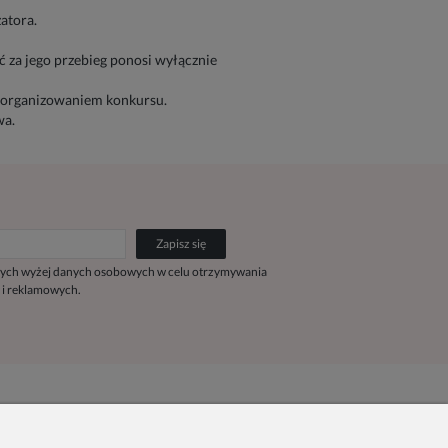
atora.
 za jego przebieg ponosi wyłącznie
z organizowaniem konkursu.
wa.
Zapisz się
ych wyżej danych osobowych w celu otrzymywania
 i reklamowych.
Kontakt