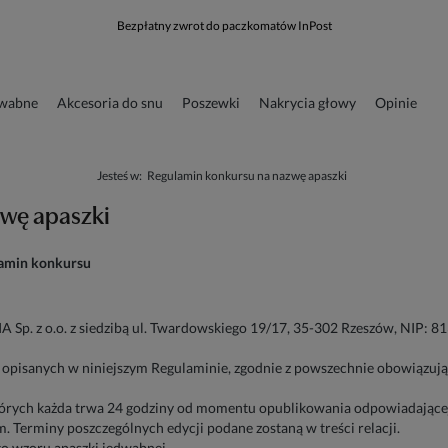
Bezpłatny zwrot do paczkomatów InPost
dwabne
Akcesoria do snu
Poszewki
Nakrycia głowy
Opinie
runkowa
Odzież
Jesteś w:
Regulamin konkursu na nazwę apaszki
wę apaszki
amin konkursu
Sp. z o.o. z siedzibą ul. Twardowskiego 19/17, 35-302 Rzeszów, NIP: 
 opisanych w niniejszym Regulaminie, zgodnie z powszechnie obowiązują
których każda trwa 24 godziny od momentu opublikowania odpowiadającej je
m. Terminy poszczególnych edycji podane zostaną w treści relacji.
o wzoru apaszki jedwabnej.