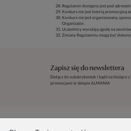
Regulamin dostępny jest pod adresem:
Konkurs nie jest loterią promocyjną 
Konkurs nie jest organizowany, spons
Organizator.
Uczestnicy wyrażają zgodę na zwolnie
Zmiany Regulaminu mogą być dokonyw
Zapisz się do newslettera
Dołącz do subskrybentek i bądź na bieżąco z
promocjami w sklepie ALMANIA
Zamówienie