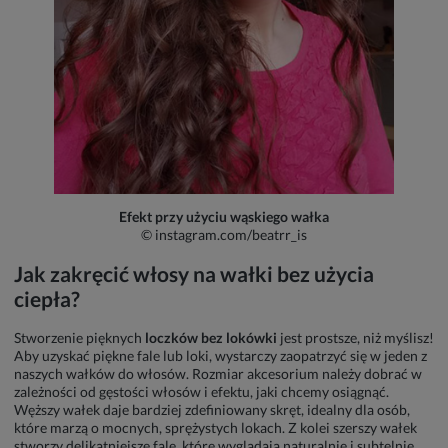
Efekt przy użyciu wąskiego wałka
© instagram.com/beatrr_is
Jak zakręcić włosy na wałki bez użycia
ciepła?
Stworzenie pięknych
loczków bez lokówki
jest prostsze, niż myślisz!
Aby uzyskać piękne fale lub loki, wystarczy zaopatrzyć się w jeden z
naszych wałków do włosów. Rozmiar akcesorium należy dobrać w
zależności od gęstości włosów i efektu, jaki chcemy osiągnąć.
Węższy wałek daje bardziej zdefiniowany skręt, idealny dla osób,
które marzą o mocnych, sprężystych lokach. Z kolei szerszy wałek
stworzy delikatniejsze fale, które wyglądają naturalnie i subtelnie.