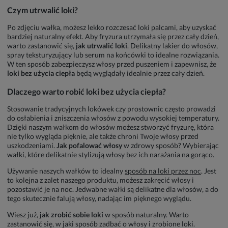
Czym utrwalić loki?
Po zdjęciu wałka, możesz lekko rozczesać loki palcami, aby uzyskać
bardziej naturalny efekt. Aby fryzura utrzymała się przez cały dzień,
warto zastanowić się,
jak utrwalić loki
. Delikatny lakier do włosów,
spray teksturyzujący lub serum na końcówki to idealne rozwiązania.
W ten sposób zabezpieczysz włosy przed puszeniem i zapewnisz, że
loki bez użycia ciepła
będą wyglądały idealnie przez cały dzień.
Dlaczego warto robić loki bez użycia ciepła?
Stosowanie tradycyjnych lokówek czy prostownic często prowadzi
do osłabienia i zniszczenia włosów z powodu wysokiej temperatury.
Dzięki naszym wałkom do włosów możesz stworzyć fryzurę, która
nie tylko wygląda pięknie, ale także chroni Twoje włosy przed
uszkodzeniami.
Jak pofalować włosy
w zdrowy sposób? Wybierając
wałki, które delikatnie stylizują włosy bez ich narażania na gorąco.
Używanie naszych wałków to idealny
sposób na loki przez noc
. Jest
to kolejna z zalet naszego produktu, możesz zakręcić włosy i
pozostawić je na noc. Jedwabne wałki są delikatne dla włosów, a do
tego skutecznie falują włosy, nadając im pięknego wyglądu.
Wiesz już,
jak zrobić sobie loki
w sposób naturalny. Warto
zastanowić się, w jaki sposób zadbać o włosy i zrobione loki.