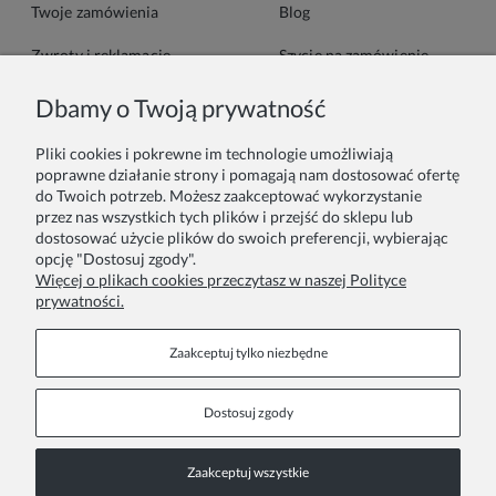
Twoje zamówienia
Blog
Zwroty i reklamacje
Szycie na zamówienie
Formy płatności
Pakowanie na prezent
Dbamy o Twoją prywatność
Czas i koszty dostawy
Zainspiruj się
Pliki cookies i pokrewne im technologie umożliwiają
poprawne działanie strony i pomagają nam dostosować ofertę
do Twoich potrzeb. Możesz zaakceptować wykorzystanie
Kontakt
Informacje
przez nas wszystkich tych plików i przejść do sklepu lub
dostosować użycie plików do swoich preferencji, wybierając
Pn. - Pt. 9:00 - 15:00
O nas
opcję "Dostosuj zgody".
Więcej o plikach cookies przeczytasz w naszej Polityce
+48 690-447-640
Współprace
prywatności.
Polityka prywatności
sklep@almania.pl
Zaakceptuj tylko niezbędne
Regulamin sklepu
Dostosuj zgody
FAQ
Zaakceptuj wszystkie