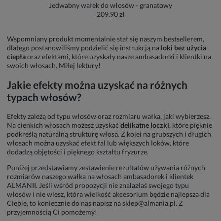
Jedwabny wałek do włosów - granatowy
209.90 zł
Wspomniany produkt momentalnie stał się naszym bestsellerem,
dlatego postanowiliśmy podzielić się instrukcją na
loki bez użycia
ciepła
oraz efektami, które uzyskały nasze ambasadorki i klientki na
swoich włosach. Miłej lektury!
Jakie efekty można uzyskać na różnych
typach włosów?
Efekty zależą od typu włosów oraz rozmiaru wałka, jaki wybierzesz.
Na cienkich włosach możesz uzyskać
delikatne loczki
, które pięknie
podkreślą naturalną strukturę włosa. Z kolei na grubszych i długich
włosach można uzyskać efekt fal lub większych loków, które
dodadzą objętości i pięknego kształtu fryzurze.
Poniżej przedstawiamy zestawienie rezultatów używania różnych
rozmiarów naszego wałka na włosach ambasadorek i klientek
ALMANII. Jeśli wśród propozycji nie znalazłaś swojego typu
włosów i nie wiesz, która wielkość akcesorium będzie najlepsza dla
Ciebie, to koniecznie do nas napisz na sklep@almania.pl. Z
przyjemnością Ci pomożemy!