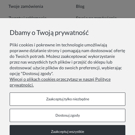
Twoje zamówienia
Blog
Zwroty i reklamacje
Szycie na zamówienie
Formy płatności
Pakowanie na prezent
Dbamy o Twoją prywatność
Czas i koszty dostawy
Zainspiruj się
Pliki cookies i pokrewne im technologie umożliwiają
poprawne działanie strony i pomagają nam dostosować ofertę
do Twoich potrzeb. Możesz zaakceptować wykorzystanie
Kontakt
Informacje
przez nas wszystkich tych plików i przejść do sklepu lub
dostosować użycie plików do swoich preferencji, wybierając
Pn. - Pt. 9:00 - 15:00
O nas
opcję "Dostosuj zgody".
Więcej o plikach cookies przeczytasz w naszej Polityce
+48 690-447-640
prywatności.
Współprace
Polityka prywatności
sklep@almania.pl
Zaakceptuj tylko niezbędne
Regulamin sklepu
Dostosuj zgody
FAQ
Zaakceptuj wszystkie